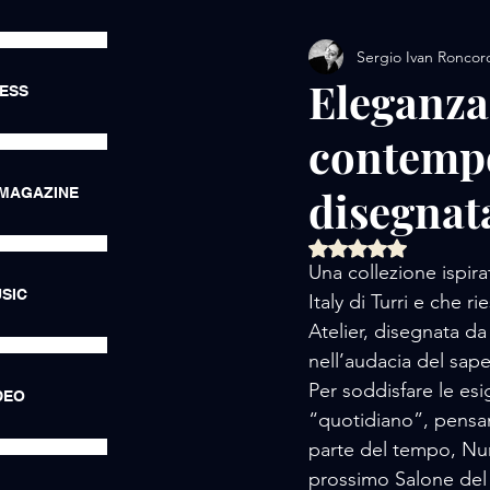
Sergio Ivan Roncor
AMORE / EXHIBITIONS
Eleganza 
RESS
contempo
AMORE / LUXURY LIFE
disegnat
 MAGAZINE
AMORE / HOTEL
AMORE
Valutazione NaN ste
Una collezione ispirat
SIC
Italy di Turri e che r
Atelier, disegnata da
nell’audacia del sap
Per soddisfare le es
DEO
“quotidiano”, pensan
parte del tempo, Nun
prossimo Salone del