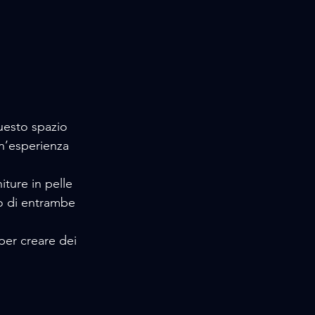
uesto spazio 
un’esperienza 
niture in pelle
vo di entrambe 
 per creare dei 