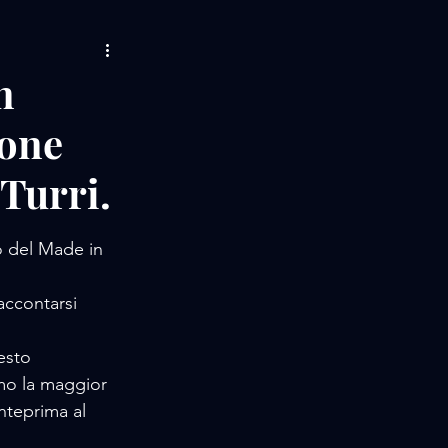
AMORE / MUSIC
n
ione
LIFE STORIES
Turri.
 / EVENTS
io del Made in 
accontarsi
esto 
mo la maggior 
nteprima al 