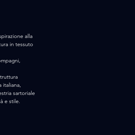
ispirazione alla
tura in tessuto 
ompagni, 
truttura 
 italiana, 
stria sartoriale 
 e stile.