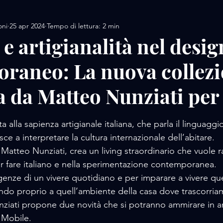
oni
25 apr 2024
Tempo di lettura: 2 min
AMORE / DESIGN
AMORE / MOTORS / SPORT
e artigianalità nel desig
raneo: La nuova collez
AMORE/ MOVIE
AMORE / PERFUME
AMORE / 
a da Matteo Nunziati per 
 / FOOD
AMORE / LUXURY WHATCHES
AMORE
lle su 5.
a alla sapienza artigianale italiana, che parla il linguagg
iesce a interpretare la cultura internazionale dell’abitare.
 Matteo Nunziati, crea un living straordinario che vuole r
er fare italiano e nella sperimentazione contemporanea.
igenze di un vivere quotidiano e per imparare a vivere qu
do proprio a quell’ambiente della casa dove trascorria
ziati propone due novità che si potranno ammirare in a
 Mobile.