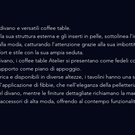
ivano e versatili coffee table.
la sua struttura esterna e gli inserti in pelle, sottolinea l'
 alla moda, catturando l'attenzione grazie alla sua imbotti
t e stile con la sua ampia seduta.
ano, i coffee table Atelier si presentano come fedeli c
supporto come piano di appoggio. 
ca e disponibili in diverse altezze, i tavolini hanno una s
 l’applicazione di fibbie, che nell'eleganza della pelletteria
el divano, mentre le finiture dettagliate richiamano la mae
 accessori di alta moda, offrendo al contempo funzionalità