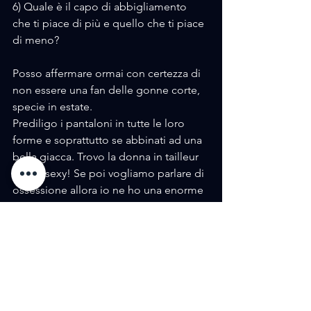
6) Quale è il capo di abbigliamento 
che ti piace di più e quello che ti piace 
di meno?
Posso affermare ormai con certezza di 
non essere una fan delle gonne corte, 
specie in estate.
Prediligo i pantaloni in tutte le loro 
forme e soprattutto se abbinati ad una 
bella giacca. Trovo la donna in tailleur 
molto sexy! Se poi vogliamo parlare di 
ossessione allora io ne ho una enorme 
per borse e cappelli!
7) Descriviti in tre aggettivi.
Impulsiva, romantica, forte.
.
8) Con quale artista ti piacerebbe 