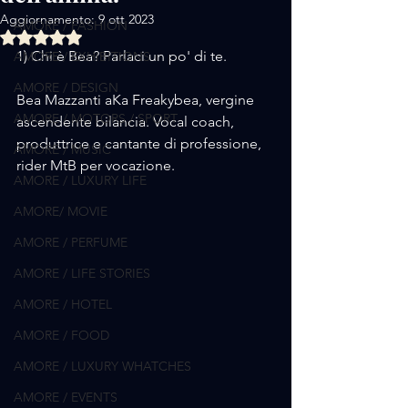
Aggiornamento:
9 ott 2023
AMORE / FASHION
Valutazione NaN stelle su 5.
1) Chi è Bea? Parlaci un po' di te.
AMORE / EXHIBITIONS
AMORE / DESIGN
Bea Mazzanti aKa Freakybea, vergine 
AMORE / MOTORS / SPORT
ascendente bilancia. Vocal coach, 
produttrice e cantante di professione, 
AMORE / MUSIC
rider MtB per vocazione.
AMORE / LUXURY LIFE
AMORE/ MOVIE
AMORE / PERFUME
AMORE / LIFE STORIES
AMORE / HOTEL
AMORE / FOOD
AMORE / LUXURY WHATCHES
AMORE / EVENTS