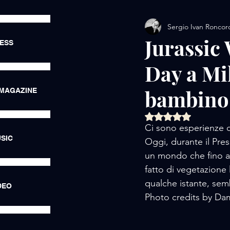
Sergio Ivan Roncor
AMORE / EXHIBITIONS
Jurassic 
RESS
Day a Mil
AMORE / LUXURY LIFE
bambino c
 MAGAZINE
AMORE / HOTEL
AMORE
Valutazione NaN ste
Ci sono esperienze ch
SIC
Oggi, durante il Pre
un mondo che fino a
fatto di vegetazione 
qualche istante, sem
DEO
Photo credits by Da