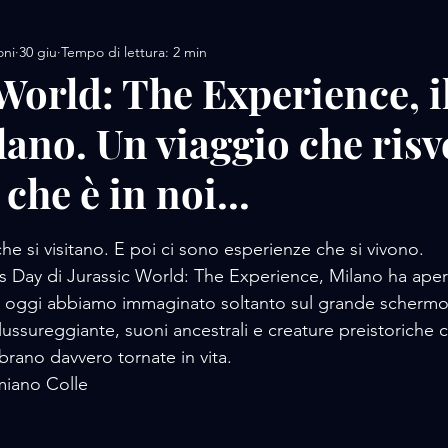
oni
30 giu
Tempo di lettura: 2 min
AMORE / DESIGN
AMORE / MOTORS / SPORT
World: The Experience, i
ano. Un viaggio che risve
AMORE/ MOVIE
AMORE / PERFUME
AMORE / 
he è in noi...
 / FOOD
AMORE / LUXURY WHATCHES
AMORE
lle su 5.
e si visitano. E poi ci sono esperienze che si vivono.
ss Day di Jurassic World: The Experience, Milano ha aper
 oggi abbiamo immaginato soltanto sul grande scherm
lussureggiante, suoni ancestrali e creature preistoriche c
brano davvero tornate in vita.
miano Colle 