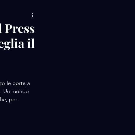
AMORE / MUSIC
l Press
glia il
LIFE STORIES
 / EVENTS
to le porte a 
o. Un mondo 
he, per 