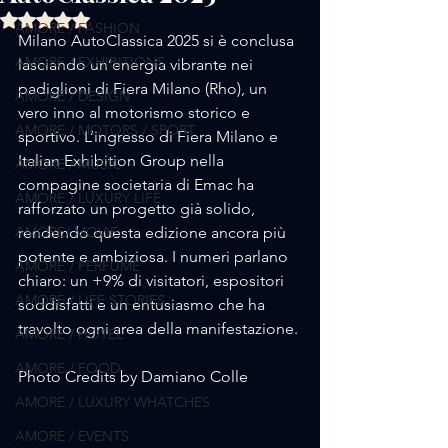
Valutazione NaN stelle su 5.
AMORE / FASHION
Milano AutoClassica 2025 si è conclusa 
AMORE / EXHIBITIONS
lasciando un’energia vibrante nei 
padiglioni di Fiera Milano (Rho), un 
AMORE / DESIGN
vero inno al motorismo storico e 
AMORE / MOTORS / SPORT
sportivo. L’ingresso di Fiera Milano e 
Italian Exhibition Group nella 
AMORE / MUSIC
compagine societaria di Emac ha 
AMORE / LUXURY LIFE
rafforzato un progetto già solido, 
AMORE/ MOVIE
rendendo questa edizione ancora più 
potente e ambiziosa. I numeri parlano 
AMORE / PERFUME
chiaro: un +9% di visitatori, espositori 
AMORE / LIFE STORIES
soddisfatti e un entusiasmo che ha 
travolto ogni area della manifestazione.
AMORE / HOTEL
AMORE / FOOD
Photo Credits by Damiano Colle 
AMORE / LUXURY WHATCHES
AMORE / EVENTS