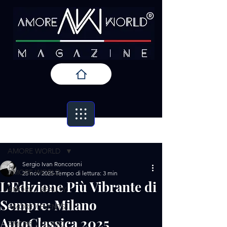
Post
AMORE WORLD
Sergio Ivan Roncoroni
AMORE WORLD
25 nov 2025
Tempo di lettura: 3 min
L’Edizione Più Vibrante di
AMORE / BEAUTY
Sempre: Milano
AMORE / EVENTS
AutoClassica 2025
AMORE / ICONIC