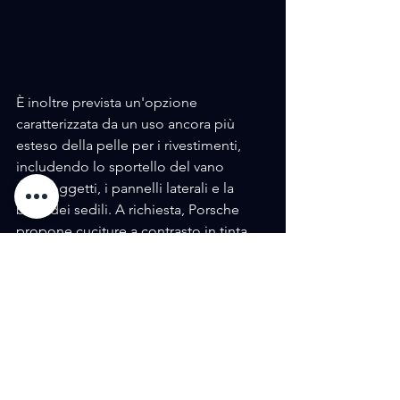
È inoltre prevista un'opzione 
caratterizzata da un uso ancora più 
esteso della pelle per i rivestimenti, 
includendo lo sportello del vano 
portaoggetti, i pannelli laterali e la 
base dei sedili. A richiesta, Porsche 
propone cuciture a contrasto in tinta 
Crayon. La Carrera S beneficia 
dell'equipaggiamento di serie 
arricchito che caratterizza l'intera serie 
di modelli. Questo include elementi 
come i proiettori a LED con tecnologia 
Matrix e un caricatore wireless per 
smartphone. Tra gli optional figurano 