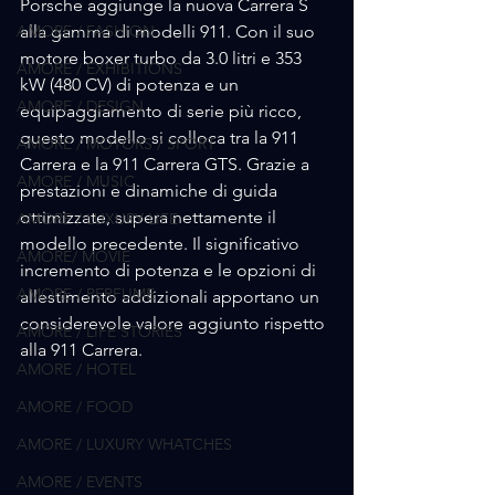
Porsche aggiunge la nuova Carrera S 
AMORE / FASHION
alla gamma di modelli 911. Con il suo 
motore boxer turbo da 3.0 litri e 353 
AMORE / EXHIBITIONS
kW (480 CV) di potenza e un 
AMORE / DESIGN
equipaggiamento di serie più ricco, 
questo modello si colloca tra la 911 
AMORE / MOTORS / SPORT
Carrera e la 911 Carrera GTS. Grazie a 
AMORE / MUSIC
prestazioni e dinamiche di guida 
ottimizzate, supera nettamente il 
AMORE / LUXURY LIFE
modello precedente. Il significativo 
AMORE/ MOVIE
incremento di potenza e le opzioni di 
AMORE / PERFUME
allestimento addizionali apportano un 
considerevole valore aggiunto rispetto 
AMORE / LIFE STORIES
alla 911 Carrera.
AMORE / HOTEL
AMORE / FOOD
AMORE / LUXURY WHATCHES
AMORE / EVENTS