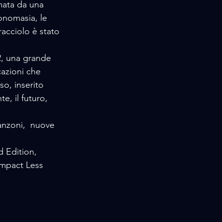
mata da una 
tonomasia, le 
racciolo è stato 
2, una grande 
cazioni che 
o, inserito 
e, il futuro, 
anzoni,  nuove 
d Edition, 
 Impact Less 