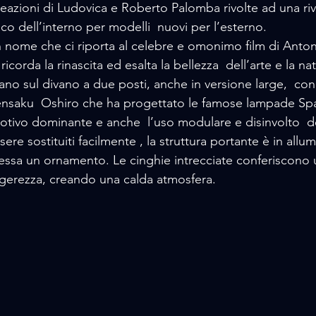
creazioni di Ludovica e Roberto Palomba rivolte ad una riv
co dell’interno per modelli  nuovi per l’esterno.
n nome che ci riporta al celebre e omonimo film di Anton
ricorda la rinascita ed esalta la bellezza  dell’arte e la na
ano sul divano a due posti, anche in versione large,  con 
Kensaku  Oshiro che ha progettato le famose lampade Spar
l motivo dominante e anche  l’uso modulare e disinvolto  
ere sostituiti facilmente , la struttura portante è in allu
ssa un ornamento. Le cinghie intrecciate conferiscono un
gerezza, creando una calda atmosfera.