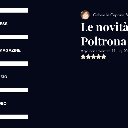
Gabriella Capone
8
AMORE / EXHIBITIONS
Le novit
RESS
Poltrona
AMORE / LUXURY LIFE
 MAGAZINE
Aggiornamento:
11 lug 20
Valutazione NaN ste
AMORE / HOTEL
AMORE
SIC
DEO