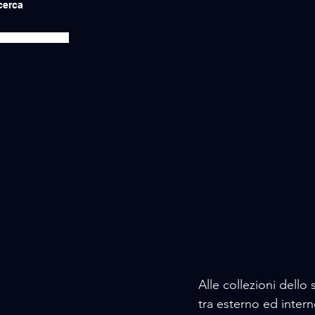
icerca
Alle collezioni dello
tra esterno ed inter