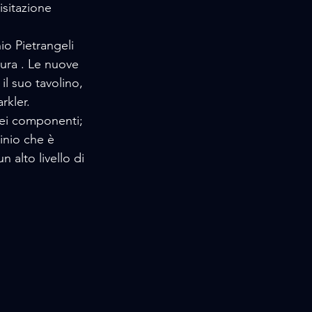
isitazione 
io Pietrangeli 
tura . Le nuove 
il suo tavolino, 
kler. 
dei componenti; 
minio che è 
 alto livello di 