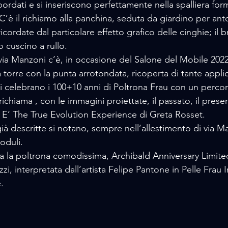
ordati e si inseriscono perfettamente nella spalliera for
. C’è il richiamo alla panchina, seduta da giardino per an
cordate dal particolare effetto grafico delle cinghie; il b
o cuscino a rullo.
ia Manzoni c’è, in occasione del Salone del Mobile 202
a torre con la punta arrotondata, ricoperta di tante appli
 celebrano i 100+10 anni di Poltrona Frau con un percors
 richiama , con le immagini proiettate, il passato, il present
  E’ The True Evolution Experience di Greta Rosset.
 già descritte si notano, sempre nell’allestimento di via M
oduli.
ra la poltrona comodissima, Archibald Anniversary Limite
zzi, interpretata dall’artista Felipe Pantone in Pelle Frau
. 