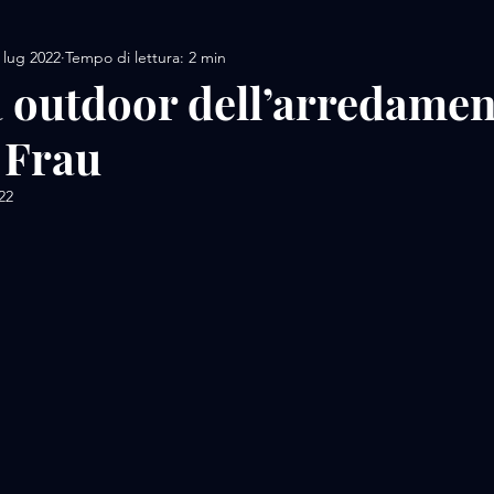
 lug 2022
Tempo di lettura: 2 min
AMORE / DESIGN
AMORE / MOTORS / SPORT
à outdoor dell’arredame
 Frau
AMORE/ MOVIE
AMORE / PERFUME
AMORE / 
22
lle su 5.
 / FOOD
AMORE / LUXURY WHATCHES
AMORE