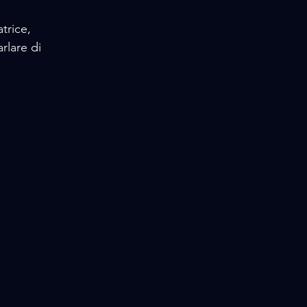
trice, 
rlare di 