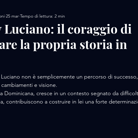
oni
25 mar
Tempo di lettura: 2 min
AMORE / DESIGN
AMORE / MOTORS / SPORT
 Luciano: il coraggio di
re la propria storia in
AMORE/ MOVIE
AMORE / PERFUME
AMORE / 
 / FOOD
AMORE / LUXURY WHATCHES
AMORE
lle su 5.
y Luciano non è semplicemente un percorso di successo,
, cambiamenti e visione. 
a Dominicana, cresce in un contesto segnato da diffico
rla, contribuiscono a costruire in lei una forte determinaz