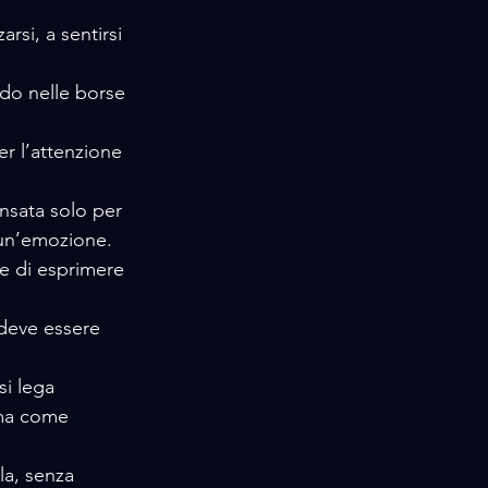
rsi, a sentirsi 
do nelle borse 
er l’attenzione 
nsata solo per 
 un’emozione. 
e di esprimere 
 deve essere 
si lega 
ma come 
la, senza 