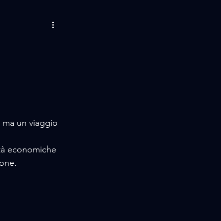
AMORE / MUSIC
LIFE STORIES
 / EVENTS
 ma un viaggio 
ltà economiche 
ione. 