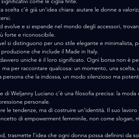
ignificativi come le ciglia finte. 
a scelta c’è già un’idea chiara: aiutare le donne a valorizza
ersi. 
nd evolve e si espande nel mondo degli accessori, trovan
ù forte e riconoscibile.
wel si distinguono per uno stile elegante e minimalista, p
a produzione che include il Made in Italy. 
davvero uniche è il loro significato. Ogni borsa non è pe
, ma per raccontare qualcosa: un momento, una scelta,
a persona che la indossa, un modo silenzioso ma potent
ne di Weljanny Luciano c’è una filosofia precisa: la moda
pressione personale. 
re le tendenze, ma di costruire un’identità. Il suo lavoro 
oncetto di empowerment femminile, non come slogan, 
 
nd, trasmette l’idea che ogni donna possa definirsi da so