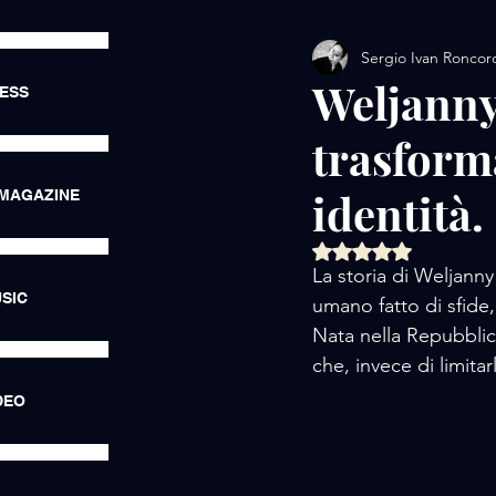
Sergio Ivan Roncor
AMORE / EXHIBITIONS
Weljanny
RESS
trasforma
AMORE / LUXURY LIFE
identità.
 MAGAZINE
AMORE / HOTEL
AMORE
Valutazione NaN ste
La storia di Weljann
SIC
umano fatto di sfide
Nata nella Repubblic
che, invece di limita
DEO