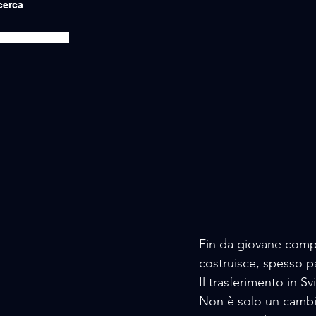
icerca
Fin da giovane compr
costruisce, spesso p
Il trasferimento in S
Non è solo un cambi