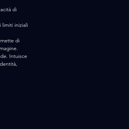
cità di 
miti iniziali 
mette di 
mmagine. 
de. Intuisce 
entità, 