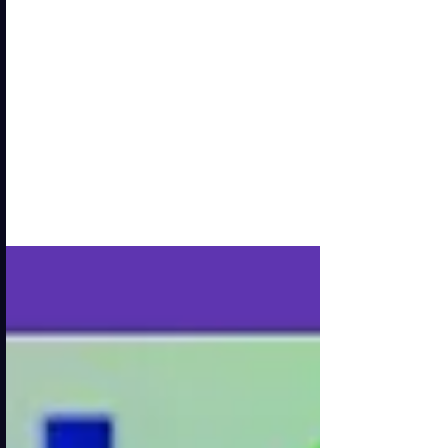
con i sieri Kérastase (e
perché dovresti provarli
anche tu!)✨
La mattina non è sempre il momento
migliore per i capelli: nodi, secchezza,
mancanza di luminosità. La linea Wake
Up to Beautiful Hair di Kérastase nasce
proprio per questo 💗 GENESIS
SERUM: rinforzare ogni giorno Se i tuoi
capelli tendono a spezzarsi anche solo
guardandoli, ti capisco. Il Genesis
Serum è pensato proprio per questo:
capelli indeboliti, che si spezzano
quando li spazzoli o li tocchi troppo. La
formula è senza silicone e piena di