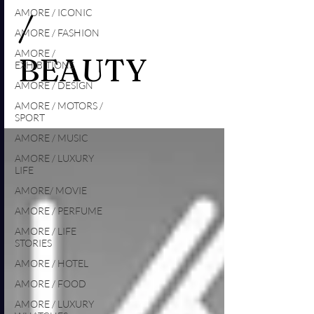
AMORE / ICONIC
/
AMORE / FASHION
AMORE /
BEAUTY
EXHIBITIONS
AMORE / DESIGN
AMORE / MOTORS /
SPORT
AMORE / MUSIC
AMORE / LUXURY
LIFE
AMORE/ MOVIE
AMORE / PERFUME
AMORE / LIFE
STORIES
AMORE / HOTEL
AMORE / FOOD
AMORE / LUXURY