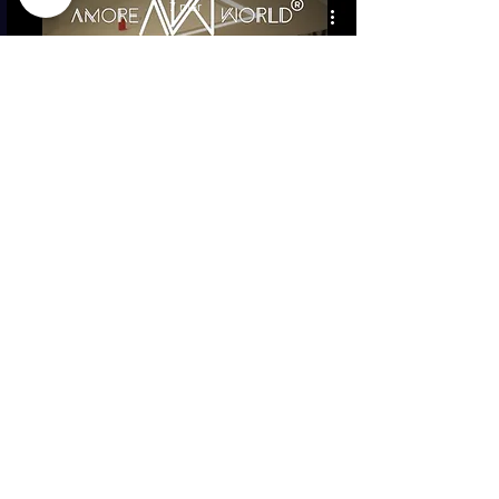
7 mar
AMORE / FASHION
PHILIPP PLEIN FW26: quando il
glamour incontra l’istinto selvaggio.
6 mar