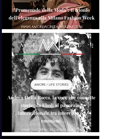
"Promenade della Moda": Il trionfo
dell’eleganza alla Milano Fashion Week
18 mar
AMORE / LIFE STORIES
Andrea Della Rocca, la voce che connette
storie: da Eboli al panorama
internazionale tra interviste ed
emozioni.