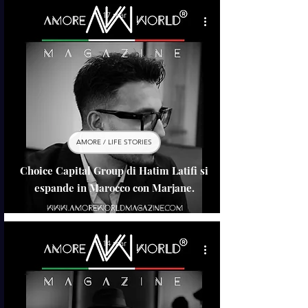
17 mar
AMORE / LIFE STORIES
Choice Capital Group di Hatim Latifi si
espande in Marocco con Marjane.
14 mar