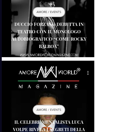
AMORE / EVENTS
DUCCIO FORZANO DEBUTTA IN
TEATRO CON IL MONOLOGO
AUTOBIOGRAFICO “COME ROCKY
BALBOA”
12 mar
AMORE / EVENTS
IL CELEBRE MENTALISTA LUCA
VOLPE RIVELA I SEGRETI DELLA