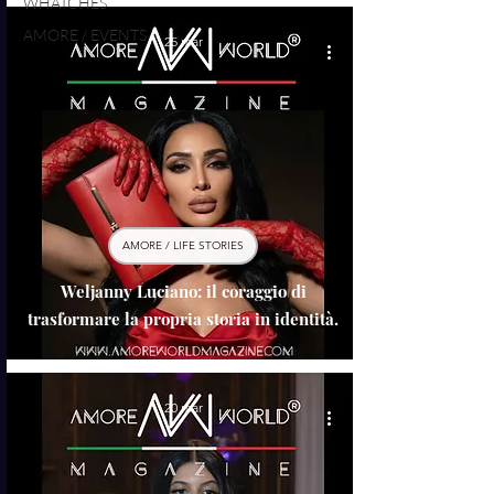
WHATCHES
AMORE / EVENTS
25 mar
AMORE / LIFE STORIES
Weljanny Luciano: il coraggio di
trasformare la propria storia in identità.
20 mar