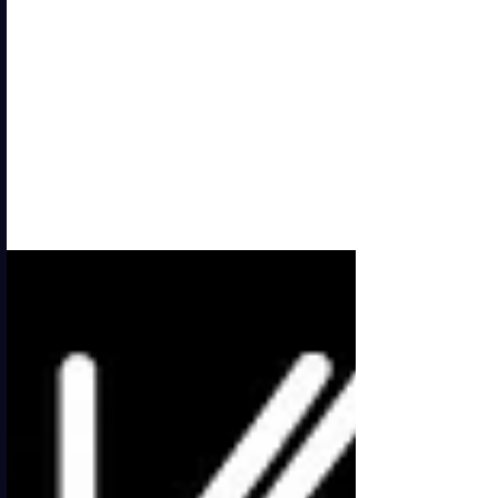
Ricky Martin e Armani
un'amicizia lunga una
vita
Nel tempo, alcune relazioni nascono
senza essere dichiarate, crescono senza
bisogno di essere spiegate e si
consolidano attraverso la presenza, il
rispetto e una visione condivisa. Il
legame tra Ricky Martin e il mondo
Armani appartiene a questa dimensione
rara, fatta di affinità profonde e di una
sintonia che attraversa anni, passerelle
e palcoscenici, senza mai perdere
autenticità. Fin dai primi incontri con
l’universo Armani, Ricky Martin ha