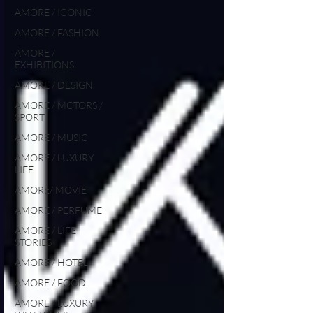
AMORE / ICONIC
AMORE / FASHION
AMORE /
EXHIBITIONS
AMORE / DESIGN
AMORE / MOTORS /
SPORT
AMORE / MUSIC
AMORE / LUXURY
LIFE
AMORE/ MOVIE
AMORE / PERFUME
AMORE / LIFE
STORIES
AMORE / HOTEL
AMORE / FOOD
AMORE / LUXURY