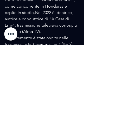
come concorrente in Honduras e 
ospite in studio.Nel 2022 è ideatrice, 
autrice e conduttrice di “A Casa di 
Emy”, trasmissione televisiva conospiti 
in studio (Alma TV).
Recentemente è stata ospite nelle 
trasmissioni tv: Generazione Z (Rai 2), 
Storie di donne albivio (Rai 2), Paradise 
(Rai 2), Estate in diretta (Rai 1), Uà - 
Uomo di varie età, showdi Claudio 
Baglioni (Canale 5), “Pomeriggio 5” 
(Canale 5), “Mattino 5” (Canale 
5).Attualmente conduce …E che 
domenica, programma di 
intrattenimento eapprofondimento 
con ospiti e collegamenti. Quattro ore 
di diretta tutte le domeniche.(Canale 8, 
GT Channel e streaming).