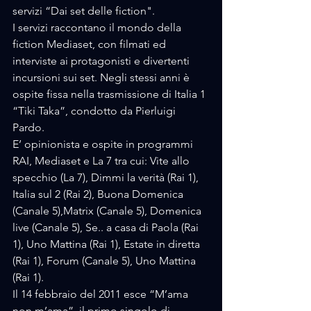
servizi “Dai set delle fiction". 
I servizi raccontano il mondo della 
fiction Mediaset, con filmati ed 
interviste ai protagonisti e divertenti 
incursioni sui set. Negli stessi anni è 
ospite fissa nella trasmissione di Italia 1 
“Tiki Taka”, condotto da Pierluigi 
Pardo.
E’ opinionista e ospite in programmi 
RAI, Mediaset e La 7 tra cui: Vite allo 
specchio (La 7), Dimmi la verità (Rai 1), 
Italia sul 2 (Rai 2), Buona Domenica 
(Canale 5),Matrix (Canale 5), Domenica 
live (Canale 5), Se.. a casa di Paola (Rai 
1), Uno Mattina (Rai 1), Estate in diretta 
(Rai 1), Forum (Canale 5), Uno Mattina 
(Rai 1).
Il 14 febbraio del 2011 esce “M’ama 
non m’ama”, il primo singolo di 