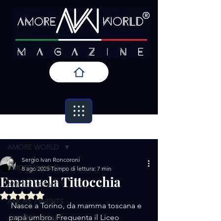
Post
AMORE WORLD
Sergio Ivan Roncoroni
AMORE WORLD
8 ago 2025
Tempo di lettura: 7 min
Emanuela Tittocchia
AMORE / BEAUTY
Valutazione NaN stelle su 5.
AMORE / EVENTS
 Nasce a Torino, da mamma toscana e 
papà umbro. Frequenta il Liceo 
AMORE / ICONIC