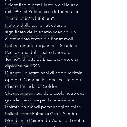
Scientifico Albert Einstein e si laurea, 
AMORE / FASHION
nel 1997, al Politecnico di Torino alla 
AMORE / EXHIBITIONS
“Facoltà di Architettura”. 
Il titolo della tesi è “Struttura e 
AMORE / DESIGN
significato dello spazio scenico: un 
AMORE / MOTORS / SPORT
allestimento teatrale a Pontremoli”.
Nel frattempo frequenta la Scuola di 
AMORE / MUSIC
Recitazione del “Teatro Nuovo di 
AMORE / LUXURY LIFE
Torino”, diretta da Enza Giovine, e si 
AMORE/ MOVIE
diploma nel 1993. 
Durante i quattro anni di corso recitain 
AMORE / PERFUME
opere di Campanile, Ionesco, Tardieu, 
AMORE / LIFE STORIES
Plauto, Pirandello, Goldoni, 
Shakespeare…Già da piccola nutre una 
AMORE / HOTEL
grande passione per la televisione, 
AMORE / FOOD
ispirata da grandi personaggi televisivi 
italiani come Raffaella Carrà, Sandra 
AMORE / LUXURY WHATCHES
Mondaini e Raimondo Vianello, Loretta 
AMORE / EVENTS