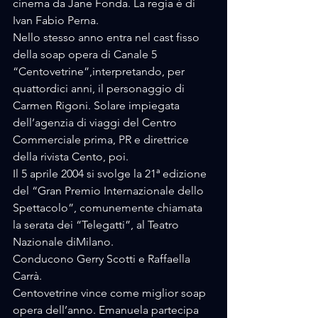
cinema da Jane Fonda. La regia è di 
Ivan Fabio Perna.
Nello stesso anno entra nel cast fisso 
della soap opera di Canale 5 
“Centovetrine”,interpretando, per 
quattordici anni, il personaggio di 
Carmen Rigoni. Solare impiegata 
dell’agenzia di viaggi del Centro 
Commerciale prima, PR e direttrice 
della rivista Cento, poi. 
Il 5 aprile 2004 si svolge la 21ª edizione 
del “Gran Premio Internazionale dello 
Spettacolo”, comunemente chiamata 
la serata dei “Telegatti”, al Teatro 
Nazionale diMilano. 
Conducono Gerry Scotti e Raffaella 
Carrà. 
Centovetrine vince come miglior soap 
opera dell’anno. Emanuela partecipa 