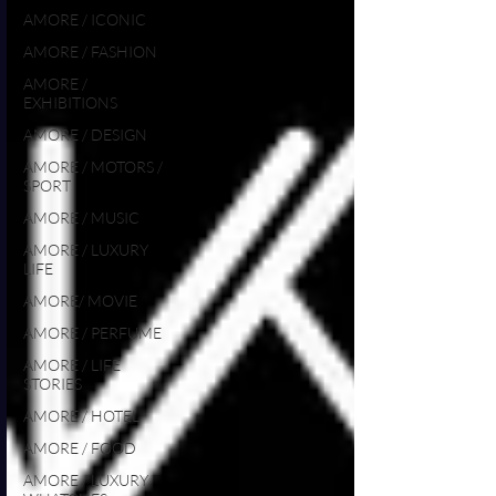
AMORE / ICONIC
AMORE / FASHION
AMORE /
EXHIBITIONS
AMORE / DESIGN
AMORE / MOTORS /
SPORT
AMORE / MUSIC
AMORE / LUXURY
LIFE
AMORE/ MOVIE
AMORE / PERFUME
AMORE / LIFE
STORIES
AMORE / HOTEL
AMORE / FOOD
AMORE / LUXURY