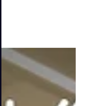
torna a ruggire: Monza
celebra il mito di
Sandokan
Dal 7 marzo al 28 giugno 2026 gli spazi
monumentali dell’Orangerie della
Reggia di Monza accolgono
“Sandokan. La Tigre ruggisce ancora” ,
una mostra immersiva che riporta in vita
il mito creato da Emilio Salgari e che
trasforma la visita in un vero viaggio tra
avventura, storia e immaginazione.
Photo credits by Damiano Colle Curata
da Francesco Aquilanti e Loretta
Paderni e prodotta da Vertigo
Syndrome, l’esposizione è concepita