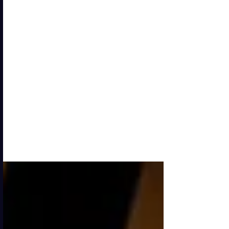
DEBUTTA IN TEATRO
CON IL MONOLOGO
AUTOBIOGRAFICO
“COME ROCKY
BALBOA”
Il celebre regista televisivo Duccio
Forzano , noto al grande pubblico per
eventi iconici come il Festival di
Sanremo, Che tempo che fa e
numerose produzioni televisive di
successo, riapproda finalmente sul
palcoscenico con il suo monologo
autobiografico “Come Rocky Balboa” ,
tratto dal libro omonimo edito da