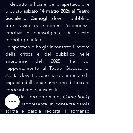
Il debutto ufficiale dello spettacolo è 
previsto 
sabato 14 marzo 2026 al Teatro 
Sociale di Camogli
, dove il pubblico 
potrà vivere in anteprima l’esperienza 
emotiva e coinvolgente di questo 
monologo unico. 
Lo spettacolo ha già incontrato il favore 
della critica e del pubblico nelle 
anteprime del 2025, tra cui 
l’appuntamento al Teatro Giacosa di 
Aosta, dove Forzano ha sperimentato la 
capacità della sua narrazione di toccare 
corde intime e universali.
Tratto dal libro omonimo, 
Come Rocky 
Balboa
 rappresenta un ponte tra parola 
scritta e parola recitata: il romanzo 
racconta una vita di sfide, di cadute e di 
rinascite, mentre il monologo teatrale 
trasforma la narrazione in esperienza 