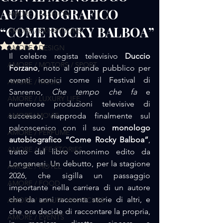
AUTOBIOGRAFICO
AMORE / FASHION
“COME ROCKY BALBOA”
AMORE / EXHIBITIONS
Valutazione NaN stelle su 5.
AMORE / DESIGN
Il celebre regista televisivo 
Duccio 
AMORE / MOTORS / SPORT
Forzano
, noto al grande pubblico per 
eventi iconici come il Festival di 
AMORE / MUSIC
Sanremo, 
Che tempo che fa
 e 
AMORE / LUXURY LIFE
numerose produzioni televisive di 
AMORE/ MOVIE
successo, riapproda finalmente sul 
palcoscenico con il suo 
monologo 
AMORE / PERFUME
autobiografico “Come Rocky Balboa”
, 
AMORE / LIFE STORIES
tratto dal libro omonimo edito da 
Longanesi. Un debutto, per la stagione 
AMORE / HOTEL
2026, che sigilla un passaggio 
AMORE / FOOD
importante nella carriera di un autore 
che da anni racconta storie di altri, e 
AMORE / LUXURY WHATCHES
che ora decide di raccontare la propria, 
AMORE / EVENTS