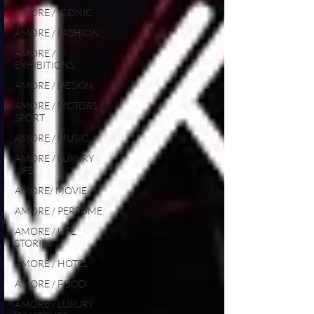
AMORE / ICONIC
AMORE / FASHION
AMORE /
EXHIBITIONS
AMORE / DESIGN
AMORE / MOTORS /
SPORT
AMORE / MUSIC
AMORE / LUXURY
LIFE
AMORE/ MOVIE
AMORE / PERFUME
AMORE / LIFE
STORIES
AMORE / HOTEL
AMORE / FOOD
AMORE / LUXURY