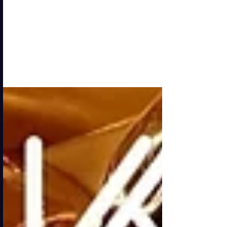
firmata Audi
A 115 giorni dal debutto ufficiale in
Formula 1, Audi accende i motori di una
nuova era. A gennaio, con la
presentazione ufficiale della squadra, il
marchio dei quattro anelli entrerà nella
massima serie del motorsport, e oggi –
a Monaco di Baviera – ha mostrato al
mondo i colori che lo
accompagneranno in questa sfida
epocale. Sul palco, la R26 Concept, un
prototipo che segna l’inizio di un
sogno: la prima monoposto Audi per la
Formula 1. «Non entriamo in Formula 1
solo per e