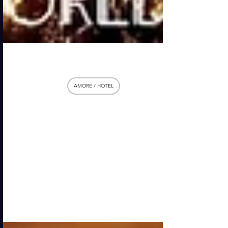
30 set 2025
AMORE / HOTEL
Plein Hotel Milano: dove
il lusso diventa emozione
Milano è una città che non smette mai
di sorprendere. Dietro i suoi palazzi
storici e i grattacieli avveniristici si