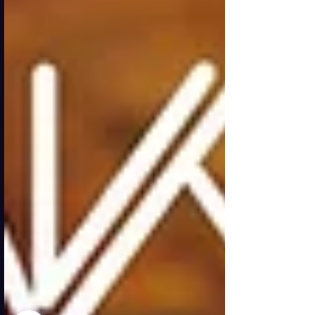
nasconde un’anima che cambia di
stagione in stagione, di evento in
evento, sempre pronta a rinnovarsi. In
questo scenario nasce il Plein Hotel,
primo albergo firmato da Philipp Plein,
un luogo che non è solo ospitalità, ma
un’esperienza totale, pensata per
stupire e far sognare. All’interno del
Palazzo Melzi d’Eril, un edificio che
appartiene alla memoria della