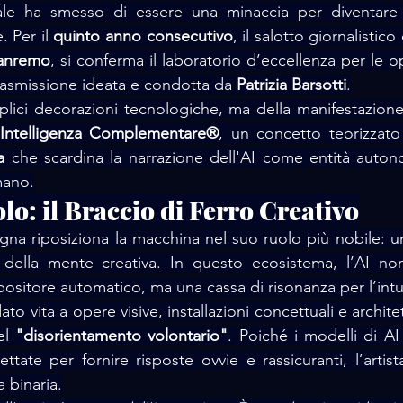
ficiale ha smesso di essere una minaccia per diventare
 Per il 
quinto anno consecutivo
, il salotto giornalistico 
anremo
, si conferma il laboratorio d’eccellenza per le op
rasmissione ideata e condotta da 
Patrizia Barsotti
.
plici decorazioni tecnologiche, ma della manifestazione 
Intelligenza Complementare®
a
 che scardina la narrazione dell'AI come entità auton
mano.
olo: il Braccio di Ferro Creativo
gna riposiziona la macchina nel suo ruolo più nobile: u
della mente creativa. In questo ecosistema, l’AI non
sitore automatico, ma una cassa di risonanza per l’int
to vita a opere visive, installazioni concettuali e architet
el 
"disorientamento volontario"
. Poiché i modelli di A
ttate per fornire risposte ovvie e rassicuranti, l’artist
a binaria.