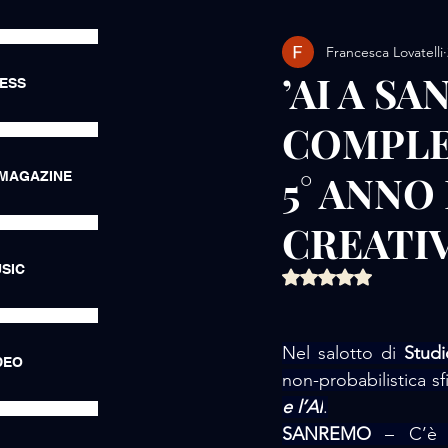
Francesca Lovatelli
AMORE / EXHIBITIONS
’AI A S
RESS
COMPLEM
AMORE / LUXURY LIFE
5° ANNO
 MAGAZINE
AMORE / HOTEL
AMORE
CREATIV
SIC
Valutazione NaN ste
Nel salotto di 
Stud
DEO
non-probabilistica sfi
e l’AI
.
SANREMO
 – C’è 