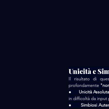
Unicità e Si
Il risultato di q
profondamente 
"non
●      
Unicità Assoluta
in difficoltà da inpu
●      
Simbiosi Auten