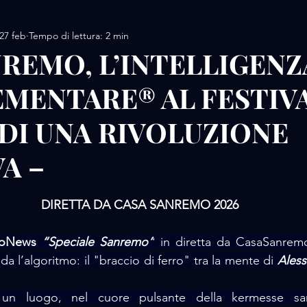
27 feb
Tempo di lettura: 2 min
AMORE / DESIGN
AMORE / MOTORS / SPORT
ANREMO, L’INTELLIGENZ
ENTARE® AL FESTIVAL
AMORE/ MOVIE
AMORE / PERFUME
AMORE / 
 DI UNA RIVOLUZIONE
 / FOOD
AMORE / LUXURY WHATCHES
AMORE
A –
lle su 5.
DIRETTA DA CASA SANREMO 2026
ioNews 
“Speciale Sanremo”
 in diretta da CasaSanremo, 
da l’algoritmo: il "braccio di ferro" tra la mente di 
Aless
un luogo, nel cuore pulsante della kermesse san