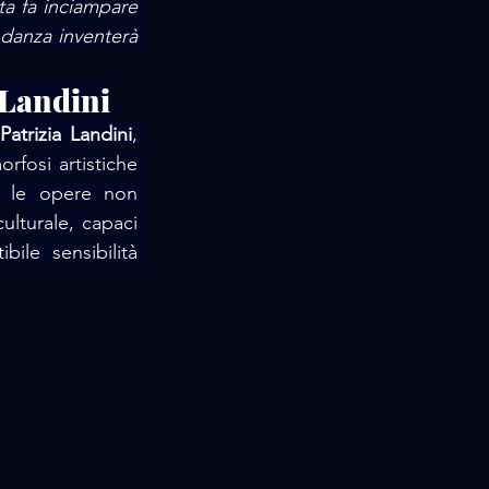
ta fa inciampare 
danza inventerà 
a Landini
Patrizia Landini
, 
fosi artistiche 
, le opere non 
lturale, capaci 
ile sensibilità 