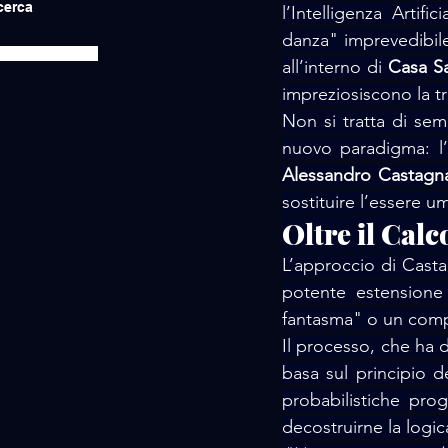
icerca
l’Intelligenza Arti
danza" imprevedibile.
all’interno di 
Casa S
impreziosiscono la t
Non si tratta di sem
nuovo paradigma: l’
Alessandro Castagn
sostituire l’essere u
Oltre il Calc
L’approccio di Casta
potente estensione 
fantasma" o un compo
Il processo, che ha da
basa sul principio d
probabilistiche proge
decostruirne la logic