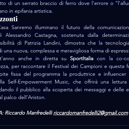
rutto di un serrato braccio di ferro dove l'errore o “l'allu
no in epifania artistica.
zzonti
asa Sanremo illuminano il futuro della comunicazione, 
Alessandro Castagna, sostenuta dalla determinazion
sibilità di Patrizia Landini, dimostra che la tecnologi
io di una nuova, complessa e meravigliosa forma di espre
t’anno anche in diretta su 
SportItalia
 con la co-co
ezza, per raccontare il Festival dei Campioni e questa fo
ite fissa del programma la produttrice e influencer
lla Self-Empowerment Music, che offrirà una lettura 
dando il pubblico alla scoperta dei messaggi e delle e
al palco dell’Ariston.
 Riccardo Manfredelli 
riccardomanfredelli2@gmail.com