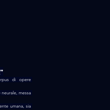
"
rpus di opere 
 neurale, messa 
mente umana, sia 