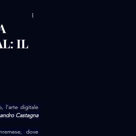
AMORE / MUSIC
A
: IL
LIFE STORIES
 / EVENTS
l’arte digitale 
andro Castagna 
remese, dove 