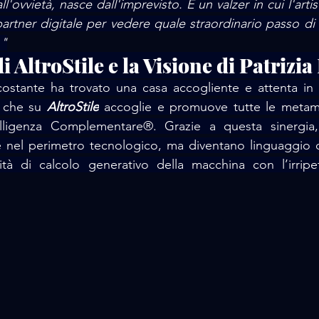
l'ovvietà, nasce dall'imprevisto. È un valzer in cui l'artis
artner digitale per vedere quale straordinario passo di 
."
i AltroStile e la Visione di Patrizi
ostante ha trovato una casa accogliente e attenta in 
 che su 
AltroStile
 accoglie e promuove tutte le metamor
elligenza Complementare®. Grazie a questa sinergia
 nel perimetro tecnologico, ma diventano linguaggio cu
tà di calcolo generativo della macchina con l’irripetib