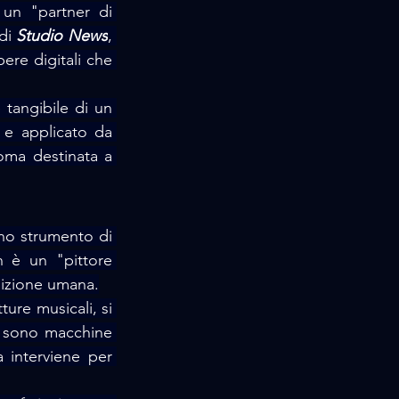
 un "partner di 
di 
Studio News
, 
ere digitali che 
tangibile di un 
, un concetto teorizzato e applicato da 
oma destinata a 
no strumento di 
 è un "pittore 
uizione umana.
ture musicali, si 
I sono macchine 
a interviene per 