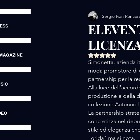
Sergio Ivan Roncor
AMORE / EXHIBITIONS
ELEVEN
RESS
LICENZA
AMORE / LUXURY LIFE
Valutazione NaN ste
 MAGAZINE
Simonetta, azienda i
AMORE / HOTEL
AMORE
moda promotore di u
partnership per la re
SIC
Alla luce dell'accor
produzione e della di
collezione Autunno I
La partnership strateg
DEO
concretizza nel debu
stile ed eleganza ch
"grida" ma si nota.