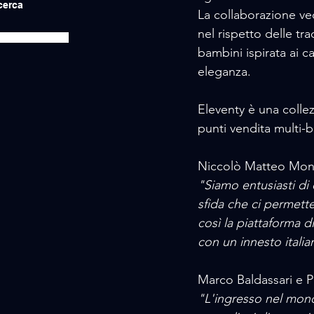
icerca
La collaborazione ved
nel rispetto delle tr
bambini ispirata ai ca
eleganza.
Eleventy è una collez
punti vendita multi-
Niccolò Matteo Monic
"Siamo entusiasti di 
sfida che ci permett
così la piattaforma d
con un innesto ital
Marco Baldassari e P
"L'ingresso nel mon