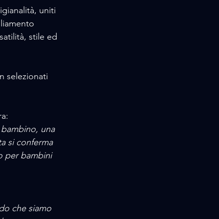
ianalità, uniti 
gliamento 
tilità, stile ed 
n selezionati 
ra:
ea bambino, una 
ta si conferma 
to per bambini 
rdo che siamo 