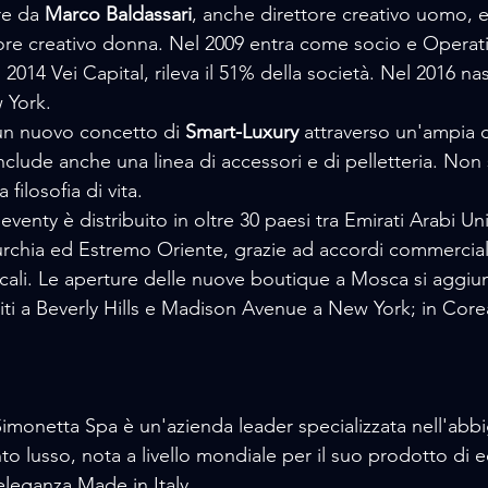
re da
 Marco Baldassari
, anche direttore creativo uomo, 
tore creativo donna. Nel 2009 entra come socio e Operat
2014 Vei Capital, rileva il 51% della società. Nel 2016 na
 York.
n nuovo concetto di
 Smart-Luxury
 attraverso un'ampia c
lude anche una linea di accessori e di pelletteria. Non s
filosofia di vita.
venty è distribuito in oltre 30 paesi tra Emirati Arabi Uniti
 Turchia ed Estremo Oriente, grazie ad accordi commercial
ocali. Le aperture delle nuove boutique a Mosca si aggiu
niti a Beverly Hills e Madison Avenue a New York; in Core
 Simonetta Spa è un'azienda leader specializzata nell'abb
 lusso, nota a livello mondiale per il suo prodotto di e
eleganza Made in Italy.