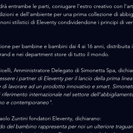
rà entrambe le parti, coniugare l'estro creativo con l'artig
adizioni e dell'ambiente per una prima collezione di abbi
noni stilistici di Eleventy condividendone i principi di versa
ione per bambine e bambini dai 4 ai 16 anni, distribuita i
brand e nei department store di tutto il mondo.
elli, Amministratore Delegato di Simonetta Spa, dichia
essere i partner di Eleventy per il lancio della prima lin
e di lavorare ad un prodotto innovativo e smart. Simonet
i riferimento internazionale nel settore dell'abbigliamen
iano e contemporaneo".
aolo Zuntini fondatori Eleventy, dichiarano:
do del bambino rappresenta per noi un ulteriore tragua