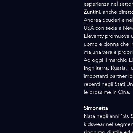
esperienza nel setto
Zuntini
, anche diret
Andrea Scuderi e nel 
USA con sede a New
Eleventy promuove u
uomo e donna che inc
ma una vera e propria 
Ad oggi il marchio Ele
Inghilterra, Russia,
importanti partner l
recenti negli Stati U
le prossime in Cina.
Simonetta
Nata negli anni '50,
kidswear nel segmento
sinonimo di stile ed 