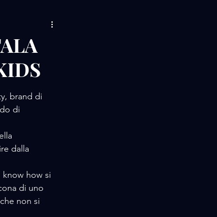
AMORE / MUSIC
TALA
KIDS
LIFE STORIES
y, brand di 
 / EVENTS
do di 
lla 
re dalla 
 e know how si 
cona di uno 
che non si 