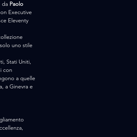
e da
 Paolo 
ion Executive 
sce Eleventy 
ollezione 
olo uno stile 
, Stati Uniti, 
i con 
ngono a quelle 
a, a Ginevra e 
igliamento 
ccellenza, 