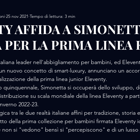
oni
25 nov 2021
Tempo di lettura: 3 min
AMORE / DESIGN
AMORE / MOTORS / SPORT
TY AFFIDA A SIMONET
 PER LA PRIMA LINEA 
AMORE/ MOVIE
AMORE / PERFUME
AMORE / 
lle su 5.
taliana leader nell'abbigliamento per bambini, ed Elevent
 / FOOD
AMORE / LUXURY WHATCHES
AMORE
n nuovo concetto di smart-luxury, annunciano un accor
alizzazione della prima linea junior Eleventy.
do quinquennale, Simonetta si occuperà dello sviluppo, de
stribuzione su scala mondiale della linea Eleventy a parti
nverno 2022-23.
ica tra le due realtà italiane affini per tradizione, storia
tto della prima collezione per bambini firmata Eleventy i
e non si "vedono" bensì si "percepiscono" e di un lusso 