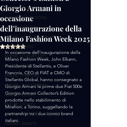
Giorgio Armani in
AMORE / FASHION
occasione
AMORE / EXHIBITIONS
dell’inaugurazione della
AMORE / DESIGN
Milano Fashion Week 2025
AMORE / MOTORS / SPORT
Valutazione NaN stelle su 5.
AMORE / MUSIC
In occasione dell’inaugurazione della 
AMORE / LUXURY LIFE
Milano Fashion Week, John Elkann, 
AMORE/ MOVIE
Presidente di Stellantis, e Oliver 
Francois, CEO di FIAT e CMO di 
AMORE / PERFUME
Stellantis Global, hanno consegnato a 
AMORE / LIFE STORIES
Giorgio Armani le prime due Fiat 500e 
Giorgio Armani Collector’s Edition 
AMORE / HOTEL
prodotte nello stabilimento di 
AMORE / FOOD
Mirafiori, a Torino, suggellando la 
partnership tra i due iconici brand 
AMORE / LUXURY WHATCHES
italiani.
AMORE / EVENTS