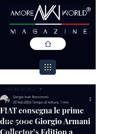
Post
AMORE WORLD
Sergio Ivan Roncoroni
AMORE WORLD
25 feb 2025
Tempo di lettura: 1 min
FIAT consegna le prime
AMORE / BEAUTY
due 500e Giorgio Armani
AMORE / EVENTS
Collector’s Edition a
AMORE / ICONIC