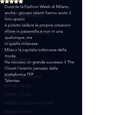
Valutazione NaN stelle su 5.
Durante la Fashion Week di Milano,  
AMORE / FASHION
anche i giovani talenti hanno avuto il 
AMORE / EXHIBITIONS
loro spazio
AMORE / DESIGN
e potuto vedere le proprie creazioni 
sfilare in passerella e non in una 
AMORE / MOTORS / SPORT
qualunque, ma 
AMORE / MUSIC
in quella milanese.
Milano la capitale indiscussa della 
AMORE / LUXURY LIFE
moda.
AMORE/ MOVIE
Ha riscosso un grande successo il The 
Closet l'evento pensato dalla 
AMORE / PERFUME
piattaforma TFP
AMORE / LIFE STORIES
Talentes.
AMORE / HOTEL
AMORE / FOOD
AMORE / LUXURY WHATCHES
AMORE / EVENTS