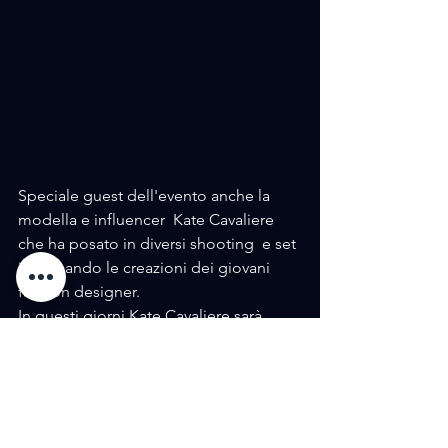
Speciale guest dell'evento anche la 
modella e influencer  Kate Cavaliere 
che ha posato in diversi shooting  e set 
indossando le creazioni dei giovani 
fashion designer.  
In questi giorni Kate Cavaliere sarà 
impegnata in nuovi progetti importanti 
che vi sveleremo
nei prossimi giorni.
AMORE / FASHION