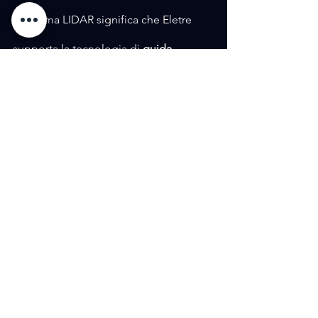
Il sistema LIDAR significa che Eletre 
supporta la tecnologia di 
guida 
autonoma end-to-end
 ed è a prova di 
futuro per ulteriori sviluppi, realizzabili 
grazie all’hardware già integrato. 
Ulteriori funzionalità possono essere 
aggiunte tramite gli 
aggiornamenti
 del 
software OTA, come e quando 
consentito dalla regolamentazione del 
mercato locale.
L’Eletre è disponibile con Intelligent 