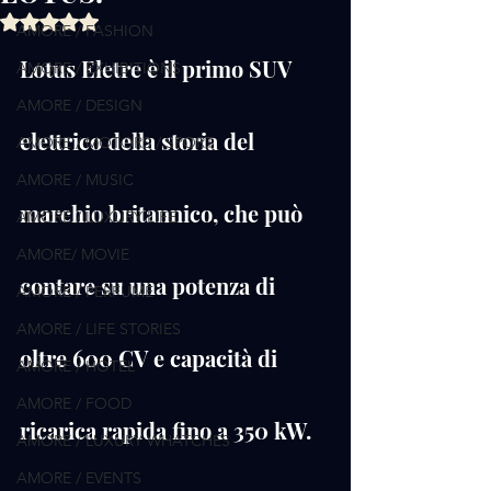
Valutazione NaN stelle su 5.
AMORE / FASHION
Lotus Eletre è il primo SUV 
AMORE / EXHIBITIONS
AMORE / DESIGN
elettrico della storia del 
AMORE / MOTORS / SPORT
AMORE / MUSIC
marchio britannico, che può 
AMORE / LUXURY LIFE
AMORE/ MOVIE
contare su una potenza di 
AMORE / PERFUME
AMORE / LIFE STORIES
oltre 600 CV e capacità di 
AMORE / HOTEL
AMORE / FOOD
ricarica rapida fino a 350 kW.
AMORE / LUXURY WHATCHES
AMORE / EVENTS