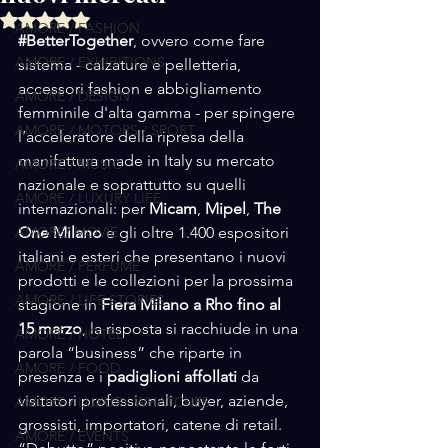
Valutazione NaN stelle su 5.
AMORE / FASHION
#BetterTogether
, ovvero come fare 
AMORE / EXHIBITIONS
sistema - calzature e pelletteria, 
accessori fashion e abbigliamento 
AMORE / DESIGN
femminile d'alta gamma - per spingere 
AMORE / MOTORS / SPORT
l’acceleratore della ripresa della 
manifattura made in Italy su mercato 
AMORE / MUSIC
nazionale e soprattutto su quelli 
AMORE / LUXURY LIFE
internazionali: per
 Micam
, 
Mipel
, 
The 
AMORE/ MOVIE
One Milano
 e gli oltre 1.400 espositori 
italiani e esteri che presentano i nuovi 
AMORE / PERFUME
prodotti e le collezioni per la prossima 
AMORE / LIFE STORIES
stagione in 
Fiera Milano a Rho fino al 
15 marzo
, la risposta si racchiude in una 
AMORE / HOTEL
parola “business” che riparte in 
AMORE / FOOD
presenza e i 
padiglioni affollati 
da 
visitatori professionali, buyer, aziende, 
AMORE / LUXURY WHATCHES
grossisti, importatori, catene di retail.
AMORE / EVENTS