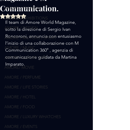
Communication.
AMORE / FASHION
Valutazione NaN stelle su 5.
AMORE / EXHIBITIONS
Il team di Amore World Magazine, 
AMORE / DESIGN
sotto la direzione di Sergio Ivan 
Roncoroni, annuncia con entusiasmo 
AMORE / MOTORS / SPORT
l’inizio di una collaborazione con M 
AMORE / MUSIC
Communication 360° , agenzia di 
comunicazione guidata da Martina 
AMORE / LUXURY LIFE
Imparato.
AMORE/ MOVIE
AMORE / PERFUME
AMORE / LIFE STORIES
AMORE / HOTEL
AMORE / FOOD
AMORE / LUXURY WHATCHES
AMORE / EVENTS