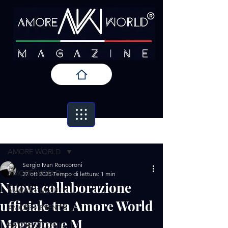
Post
AMORE WORLD
Sergio Ivan Roncoroni
AMORE WORLD
27 ott 2025
Tempo di lettura: 1 min
Nuova collaborazione
AMORE / BEAUTY
ufficiale tra Amore World
AMORE / EVENTS
Magazine e M
AMORE / ICONIC