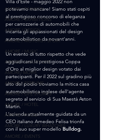
Villa d'Este - maggio 2022 non 
AMORE / FASHION
potevamo mancare! Siamo stati ospiti 
al prestigioso concorso di eleganza 
AMORE / EXHIBITIONS
per carrozzerie di automobili che 
AMORE / DESIGN
incanta gli appassionati del design 
automobilistico da novant'anni.
AMORE / MOTORS / SPORT
AMORE / MUSIC
Un evento di tutto rispetto che vede 
aggiudicarsi la prestigiosa Coppa 
AMORE / LUXURY LIFE
d'Oro al miglior design votato dai 
AMORE/ MOVIE
partecipanti. Per il 2022 sul gradino più 
AMORE / PERFUME
alto del podio troviamo la mitica casa 
automobilistica inglese dell'agente 
AMORE / LIFE STORIES
segreto al servizio di Sua Maestà Aston 
AMORE / HOTEL
Martin.
L'azienda attualmente guidata da un 
AMORE / FOOD
CEO italiano Amedeo Felisa trionfa 
AMORE / LUXURY WHATCHES
con il suo super modello 
Bulldog.
AMORE / EVENTS