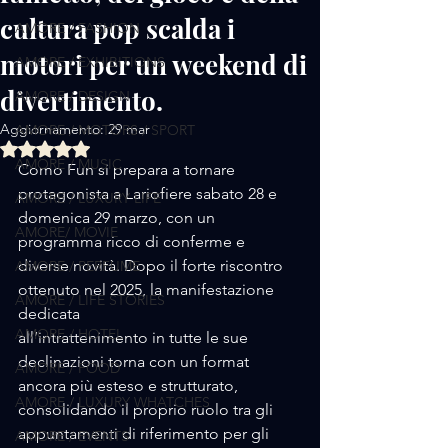
cultura pop scalda i
AMORE / FASHION
motori per un weekend di
AMORE / EXHIBITIONS
divertimento.
AMORE / DESIGN
Aggiornamento:
29 mar
AMORE / MOTORS / SPORT
Valutazione NaN stelle su 5.
AMORE / MUSIC
Como Fun si prepara a tornare 
protagonista a Lariofiere sabato 28 e 
AMORE / LUXURY LIFE
domenica 29 marzo, con un 
AMORE/ MOVIE
programma ricco di conferme e 
diverse novità. Dopo il forte riscontro 
AMORE / PERFUME
ottenuto nel 2025, la manifestazione 
AMORE / LIFE STORIES
dedicata
AMORE / HOTEL
all’intrattenimento in tutte le sue 
declinazioni torna con un format 
AMORE / FOOD
ancora più esteso e strutturato, 
AMORE / LUXURY WHATCHES
consolidando il proprio ruolo tra gli 
appuntamenti di riferimento per gli 
AMORE / EVENTS