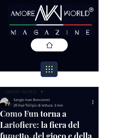
Post
AMORE WORLD
Sergio Ivan Roncoroni
AMORE WORLD
28 mar
Tempo di lettura: 3 min
Como Fun torna a
AMORE / BEAUTY
Lariofiere: la fiera del
AMORE / EVENTS
fumetto, del gioco e della
AMORE / ICONIC