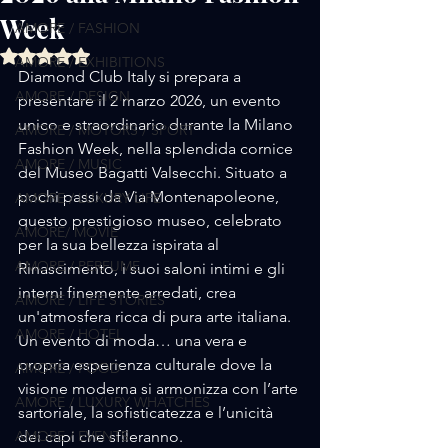
Week
AMORE / FASHION
Valutazione NaN stelle su 5.
AMORE / EXHIBITIONS
Diamond Club Italy si prepara a 
AMORE / DESIGN
presentare il 2 marzo 2026, un evento 
unico e straordinario durante la Milano 
AMORE / MOTORS / SPORT
Fashion Week, nella splendida cornice 
AMORE / MUSIC
del Museo Bagatti Valsecchi. Situato a 
pochi passi da Via Montenapoleone, 
AMORE / LUXURY LIFE
questo prestigioso museo, celebrato 
AMORE/ MOVIE
per la sua bellezza ispirata al 
AMORE / PERFUME
Rinascimento, i suoi saloni intimi e gli 
interni finemente arredati, crea 
AMORE / LIFE STORIES
un'atmosfera ricca di pura arte italiana. 
AMORE / HOTEL
Un evento di moda… una vera e 
propria esperienza culturale dove la 
AMORE / FOOD
visione moderna si armonizza con l’arte 
AMORE / LUXURY WHATCHES
sartoriale, la sofisticatezza e l’unicità 
AMORE / EVENTS
dei capi che sfileranno.