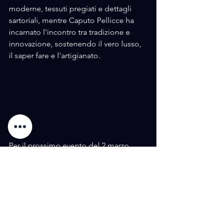
moderne, tessuti pregiati e dettagli 
sartoriali, mentre Caputo Pellicce ha 
incarnato l'incontro tra tradizione e 
innovazione, sostenendo il vero lusso, 
il saper fare e l'artigianato. 
Per il prossimo evento del 2 marzo 
2026, Diamond Club Italia accoglierà i 
partecipanti con un cocktail curato 
dalla rinomata Cantina Venturini; una 
degustazione delle sue etichette 
prestigiose, un'esperienza concepita al 
fine di completare le presentazioni 