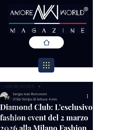
Post
AMORE WORLD
Sergio Ivan Roncoroni
AMORE WORLD
3 feb
Tempo di lettura: 4 min
Diamond Club: L’esclusivo
AMORE / BEAUTY
fashion event del 2 marzo
AMORE / EVENTS
2026 alla Milano Fashion
AMORE / ICONIC