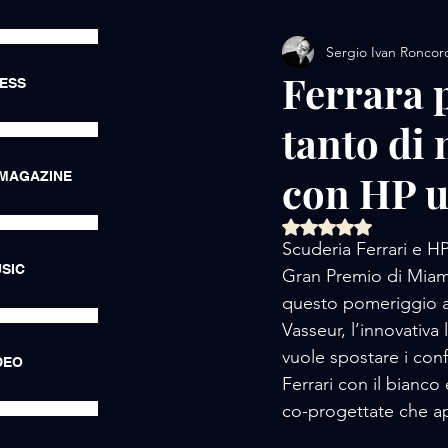
Sergio Ivan Roncor
AMORE / EXHIBITIONS
Ferrara 
RESS
tanto di 
AMORE / LUXURY LIFE
con HP un
 MAGAZINE
AMORE / HOTEL
AMORE
Valutazione NaN ste
Scuderia Ferrari e HP
SIC
Gran Premio di Miami,
questo pomeriggio a 
Vasseur, l’innovativa 
vuole spostare i conf
DEO
Ferrari con il bianco 
co-progettate che ap