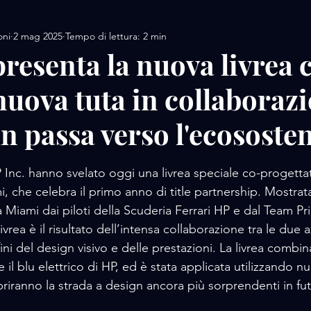
oni
2 mag 2025
Tempo di lettura: 2 min
AMORE / DESIGN
AMORE / MOTORS / SPORT
presenta la nuova livrea 
nuova tuta in collaboraz
AMORE/ MOVIE
AMORE / PERFUME
AMORE / 
 passa verso l'ecososten
 / FOOD
AMORE / LUXURY WHATCHES
AMORE
lle su 5.
 Inc. hanno svelato oggi una livrea speciale co-progettata
 che celebra il primo anno di title partnership. Mostrat
Miami dai piloti della Scuderia Ferrari HP e dal Team Pri
livrea è il risultato dell’intensa collaborazione tra le due 
ini del design visivo e delle prestazioni. La livrea combina
e il blu elettrico di HP, ed è stata applicata utilizzando 
riranno la strada a design ancora più sorprendenti in fu