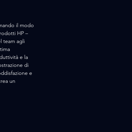
rmando il modo 
prodotti HP – 
l team agli 
tima 
uttività e la 
ostrazione di 
ddisfazione e 
crea un 