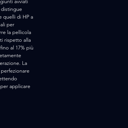
iunti avviati 
 distingue 
 quelli di HP a 
li per 
re la pellicola 
 rispetto alla 
 fino al 17% più 
letamente 
nerazione. La 
 perfezionare 
mettendo 
per applicare 