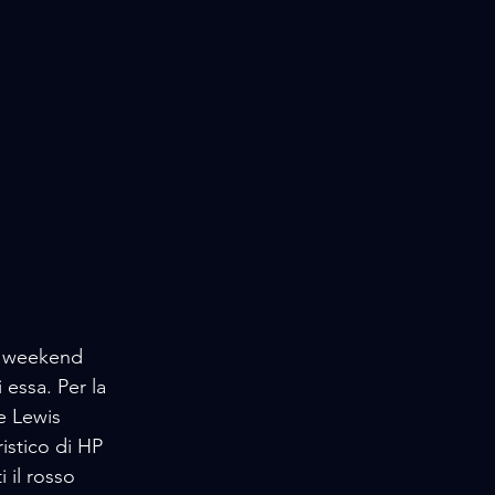
to weekend 
 essa. Per la 
 e Lewis 
istico di HP 
 il rosso 