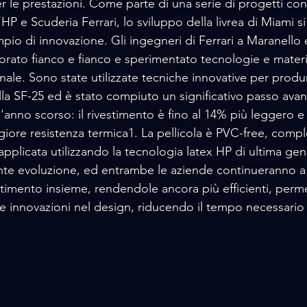
le prestazioni. Come parte di una serie di progetti cong
 HP e Scuderia Ferrari, lo sviluppo della livrea di Miami si
o di innovazione. Gli ingegneri di Ferrari a Maranello e
orato fianco e fianco e sperimentato tecnologie e materia
finale. Sono state utilizzate tecniche innovative per produr
la SF-25 ed è stato compiuto un significativo passo avanti
 l'anno scorso: il rivestimento è fino al 14% più leggero e
giore resistenza termica1. La pellicola è PVC-free, comp
a applicata utilizzando la tecnologia latex HP di ultima ge
nte evoluzione, ed entrambe le aziende continueranno a
estimento insieme, rendendole ancora più efficienti, per
 e innovazioni nel design, riducendo il tempo necessario 