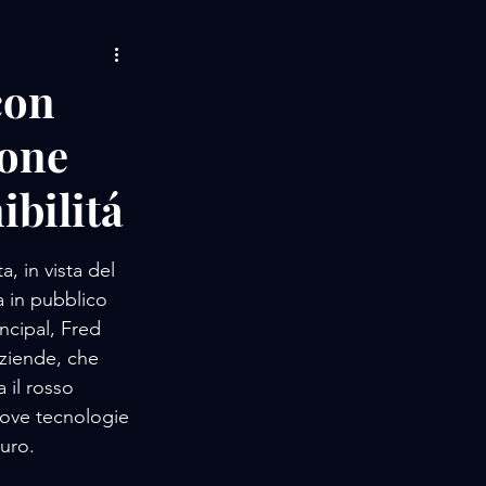
AMORE / MUSIC
con
ione
LIFE STORIES
ibilitá
 / EVENTS
, in vista del 
a in pubblico 
ncipal, Fred 
aziende, che 
 il rosso 
nuove tecnologie 
turo.