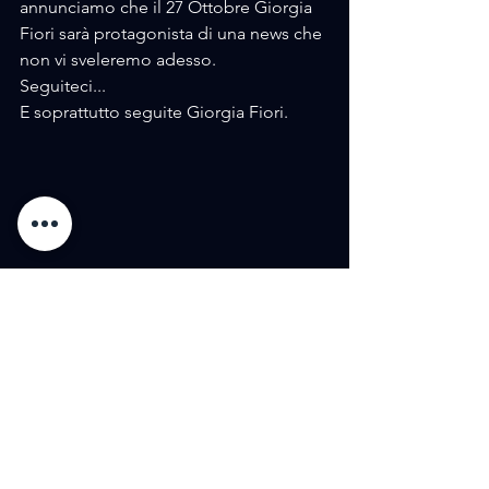
annunciamo che il 27 Ottobre Giorgia 
Fiori sarà protagonista di una news che 
non vi sveleremo adesso.
Seguiteci...
E soprattutto seguite Giorgia Fiori.
AMORE / EXHIBITIONS