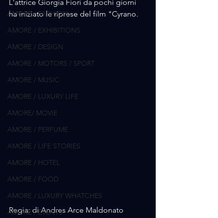
L'attrice Giorgia Fiori da pochi giorni 
AMORE / FASHION
ha iniziato le riprese del film "Cyrano.
AMORE / EXHIBITIONS
AMORE / DESIGN
AMORE / MOTORS / SPORT
AMORE / MUSIC
AMORE / LUXURY LIFE
AMORE/ MOVIE
AMORE / PERFUME
AMORE / LIFE STORIES
AMORE / HOTEL
AMORE / FOOD
AMORE / LUXURY WHATCHES
Regia: di Andres Arce Maldonato
AMORE / EVENTS