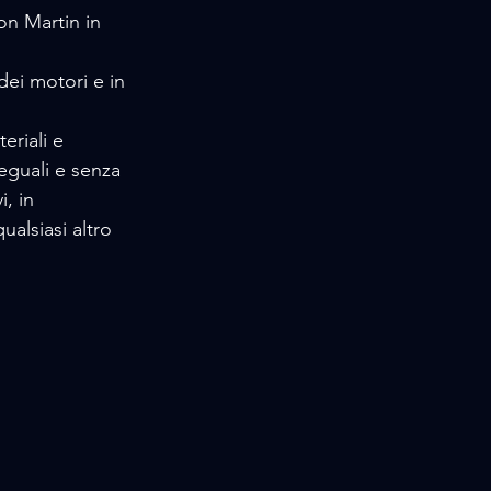
on Martin in 
dei motori e in 
eriali e 
 eguali e senza 
, in 
alsiasi altro 