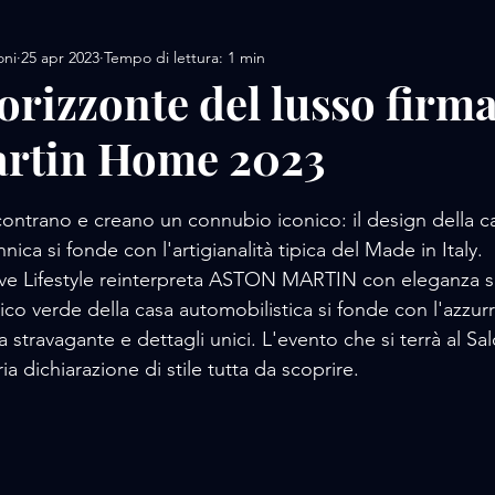
oni
25 apr 2023
Tempo di lettura: 1 min
AMORE / DESIGN
AMORE / MOTORS / SPORT
orizzonte del lusso firm
artin Home 2023
AMORE/ MOVIE
AMORE / PERFUME
AMORE / 
lle su 5.
ontrano e creano un connubio iconico: il design della c
 / FOOD
AMORE / LUXURY WHATCHES
AMORE
nica si fonde con l'artigianalità tipica del Made in Italy. 
e Lifestyle reinterpreta ASTON MARTIN con eleganza s
o verde della casa automobilistica si fonde con l'azzurro,
 stravagante e dettagli unici. L'evento che si terrà al Sa
ia dichiarazione di stile tutta da scoprire.