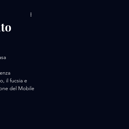
AMORE / MUSIC
ato
LIFE STORIES
asa 
 / EVENTS
enza 
 il fucsia e 
lone del Mobile 