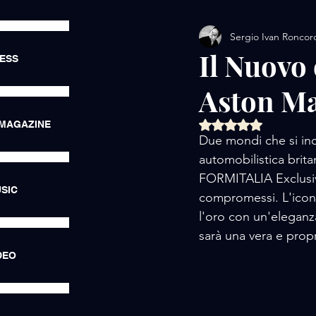
Sergio Ivan Roncor
AMORE / EXHIBITIONS
Il Nuovo 
RESS
Aston M
AMORE / LUXURY LIFE
Valutazione NaN ste
 MAGAZINE
Due mondi che si inc
AMORE / HOTEL
AMORE
automobilistica britan
FORMITALIA Exclusiv
SIC
compromessi. L'iconic
l'oro con un'eleganza
sarà una vera e propr
DEO