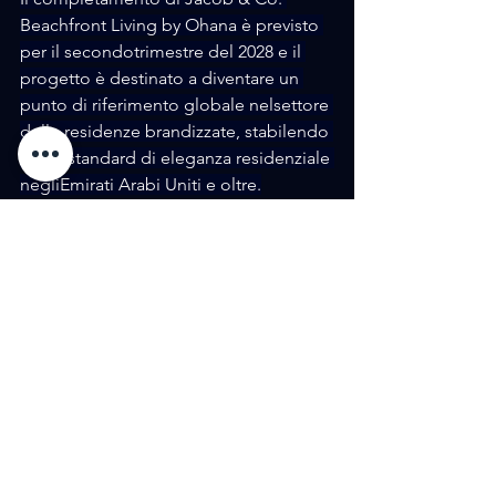
Beachfront Living by Ohana è previsto 
per il secondotrimestre del 2028 e il 
progetto è destinato a diventare un 
punto di riferimento globale nelsettore 
delle residenze brandizzate, stabilendo 
nuovi standard di eleganza residenziale 
negliEmirati Arabi Uniti e oltre.