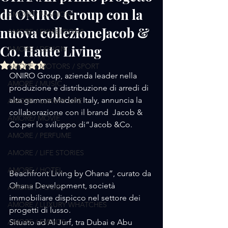
di ONIRO Group con la
AMORE / FASHION
nuova collezioneJacob &
AMORE / EXHIBITIONS
Co. Haute Living
AMORE / DESIGN
Valutazione NaN stelle su 5.
AMORE / MOTORS / SPORT
ONIRO Group, azienda leader nella 
AMORE / MUSIC
produzione e distribuzione di arredi di 
alta gamma Madein Italy, annuncia la 
AMORE / LUXURY LIFE
collaborazione con il brand  Jacob & 
AMORE/ MOVIE
Co.per lo sviluppo di“Jacob &Co. 
AMORE / PERFUME
AMORE / LIFE STORIES
AMORE / HOTEL
Beachfront Living by Ohana”, curato da 
Ohana Development, società 
AMORE / FOOD
immobiliare dispicco nel settore dei 
AMORE / LUXURY WHATCHES
progetti di lusso.
Situato ad Al Jurf, tra Dubai e Abu 
AMORE / EVENTS