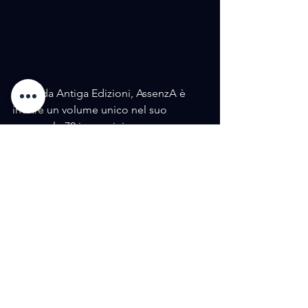
Edito da Antiga Edizioni, AssenzA è 
inoltre un volume unico nel suo 
genere: le 70 immagini sono 
presentate intervallate da pagine 
bianche per lasciare all’osservatore il 
giusto tempo per la riflessione e la 
comprensione, e sono impresse su un 
particolare tipo di carta attraverso la 
stampa a forno led. I ricavi della 
vendita del volume, infine, saranno 
devoluti all’Associazione CAF Onlus, 
che si occupa di accogliere e curare i 
minori vittime di maltrattamento, 
offrendo un importante supporto alle 