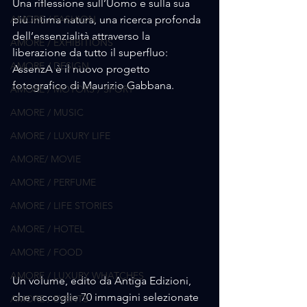
Una riflessione sull’Uomo e sulla sua 
AMORE / FASHION
più intima natura, una ricerca profonda 
dell’essenzialità attraverso la 
AMORE / EXHIBITIONS
liberazione da tutto il superfluo: 
AMORE / DESIGN
AssenzA è il nuovo progetto 
fotografico di Maurizio Gabbana. 
AMORE / MOTORS / SPORT
AMORE / MUSIC
AMORE / LUXURY LIFE
AMORE/ MOVIE
AMORE / PERFUME
AMORE / LIFE STORIES
AMORE / HOTEL
AMORE / FOOD
AMORE / LUXURY WHATCHES
Un volume, edito da Antiga Edizioni, 
che raccoglie 70 immagini selezionate 
AMORE / EVENTS