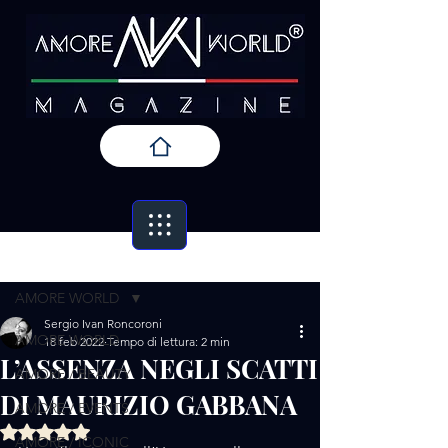
Post
AMORE WORLD
Sergio Ivan Roncoroni
AMORE WORLD
18 feb 2022
Tempo di lettura: 2 min
L’ASSENZA NEGLI SCATTI
AMORE / BEAUTY
DI MAURIZIO GABBANA
AMORE / EVENTS
Valutazione NaN stelle su 5.
AMORE / ICONIC