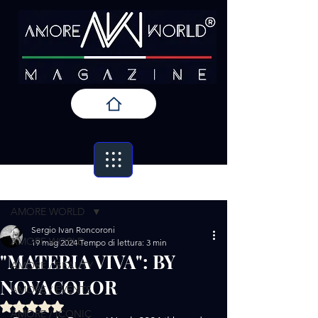
Post
AMORE WORLD
Sergio Ivan Roncoroni
AMORE WORLD
19 mag 2024
Tempo di lettura: 3 min
"MATERIA VIVA": BY
AMORE / BEAUTY
NOVACOLOR
AMORE / EVENTS
Valutazione NaN stelle su 5.
AMORE / ICONIC