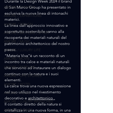
Durante la Design Week 2024 il brand 
AMORE / FASHION
di San Marco Group ha presentato in 
esclusiva la nuova linea di intonachi 
AMORE / EXHIBITIONS
materici.
AMORE / DESIGN
La linea dall'approccio innovativo e 
soprattutto sostenibile vanno alla 
AMORE / MOTORS / SPORT
riscoperta dei materiali naturali del 
AMORE / MUSIC
patrimonio architettonico del nostro 
paese.
AMORE / LUXURY LIFE
"Materia Viva"è un racconto di un 
AMORE/ MOVIE
incontro tra calce e materiali naturali 
AMORE / PERFUME
che servono ad instaurare un dialogo 
continuo con la natura e i suoi 
AMORE / LIFE STORIES
elementi.
AMORE / HOTEL
La calce trova una nuova espressione 
nel suo utilizzo nel rivestimento 
AMORE / FOOD
decorativo e 
architettonico .
AMORE / LUXURY WHATCHES
Il contatto diretto della natura si 
AMORE / EVENTS
cristallizza in una nuova forma, in una 