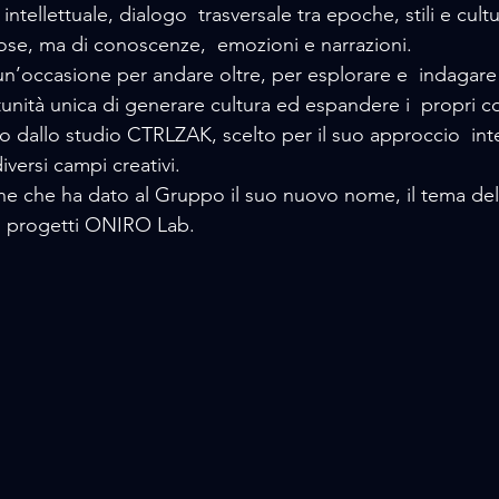
ntellettuale, dialogo  trasversale tra epoche, stili e cult
se, ma di conoscenze,  emozioni e narrazioni. 
n’occasione per andare oltre, per esplorare e  indagare
rtunità unica di generare cultura ed espandere i  propri co
dallo studio CTRLZAK, scelto per il suo approccio  inter
diversi campi creativi. 
e che ha dato al Gruppo il suo nuovo nome, il tema del s
 i progetti ONIRO Lab. 