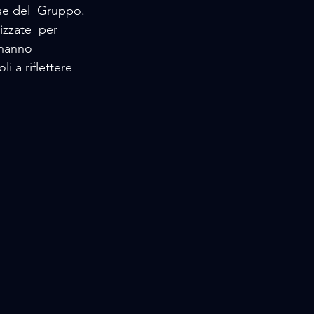
ese del  Gruppo. 
izzate  per 
 hanno  
i a riflettere  