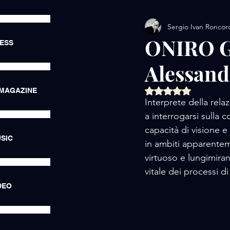
Sergio Ivan Roncor
AMORE / EXHIBITIONS
ONIRO Gr
RESS
Alessand
AMORE / LUXURY LIFE
Valutazione NaN ste
 MAGAZINE
Interprete della rel
AMORE / HOTEL
AMORE
a interrogarsi sulla 
capacità di visione e
SIC
in ambiti apparente
virtuoso e lungimiran
vitale dei processi d
DEO