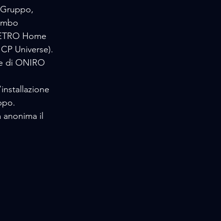
 Gruppo,  
umbo  
 (ETRO Home  
CP Universe). 
nstallazione  
ppo. 
a anonima il 