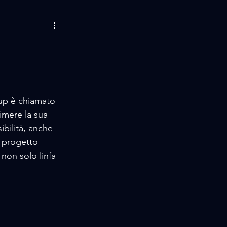
AMORE / MUSIC
LIFE STORIES
up è chiamato  
 / EVENTS
imere la sua  
bilità, anche  
 progetto  
non solo linfa  