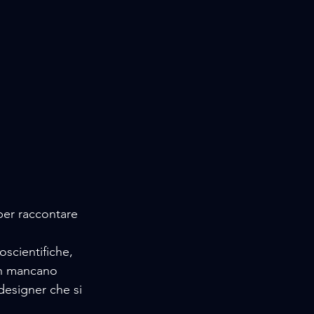
per raccontare  
oscientifiche, 
on mancano 
 designer che si 