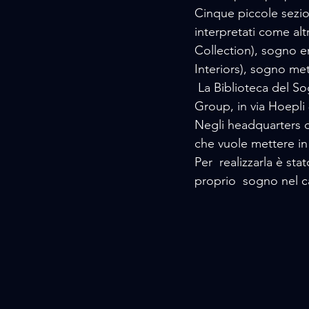
Cinque piccole sezio
interpretati come al
Collection), sogno e
Interiors), sogno me
 La Biblioteca del Sogno è liberamente consultabile nello showroom milanese di ONIRO  
Group, in via Hoepli 
Negli headquarters d
che vuole mettere in
Per  realizzarla è st
proprio  sogno nel c