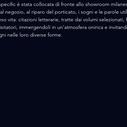
-specific è stata collocata di fronte allo showroom milan
l negozio, al riparo del porticato, i sogni e le parole util
o vita: citazioni letterarie, tratte dai volumi selezionati,
isitatori, immergendoli in un’atmosfera onirica e invitandol
gni nelle loro diverse forme. 