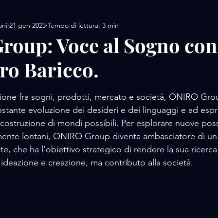
oni
21 gen 2023
Tempo di lettura: 3 min
AMORE / DESIGN
AMORE / MOTORS / SPORT
oup: Voce al Sogno con
ro Baricco.
AMORE/ MOVIE
AMORE / PERFUME
AMORE / 
lle su 5.
azione fra sogni, prodotti, mercato e società, ONIRO Gro
 / FOOD
AMORE / LUXURY WHATCHES
AMORE
costante evoluzione dei desideri e dei linguaggi e ad espr
 costruzione di mondi possibili. Per esplorare nuove possi
mente lontani, ONIRO Group diventa ambasciatore di un
te, che ha l’obiettivo strategico di rendere la sua ricerca 
i ideazione e creazione, ma contributo alla società. 