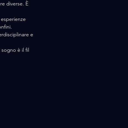
ure diverse. È 
 esperienze 
nfini. 
disciplinare e 
ogno è il fil  