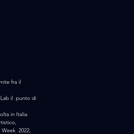
te fra il 
ab il  punto di 
a in Italia  
istico,  
n Week  2022, 