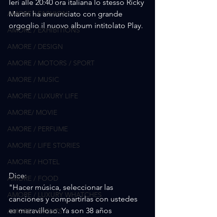
Ieri alle 20:40 ora italiana lo stesso Ricky 
AMORE / FASHION
Martin ha annunciato con grande 
orgoglio il nuovo album intitolato Play.
AMORE / EXHIBITIONS
AMORE / DESIGN
AMORE / MOTORS / SPORT
AMORE / MUSIC
AMORE / LUXURY LIFE
AMORE/ MOVIE
AMORE / PERFUME
AMORE / LIFE STORIES
AMORE / HOTEL
Dice:
AMORE / FOOD
"Hacer música, seleccionar las 
AMORE / LUXURY WHATCHES
canciones y compartirlas con ustedes 
es maravilloso. Ya son 38 años 
AMORE / EVENTS