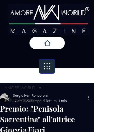
Post
AMORE WORLD
Sergio Ivan Roncoroni
AMORE WORLD
17 ott 2023
Tempo di lettura: 1 min
Premio: "Penisola
AMORE / BEAUTY
Sorrentina" all'attrice
AMORE / EVENTS
Giorgia Fiori.
AMORE / ICONIC