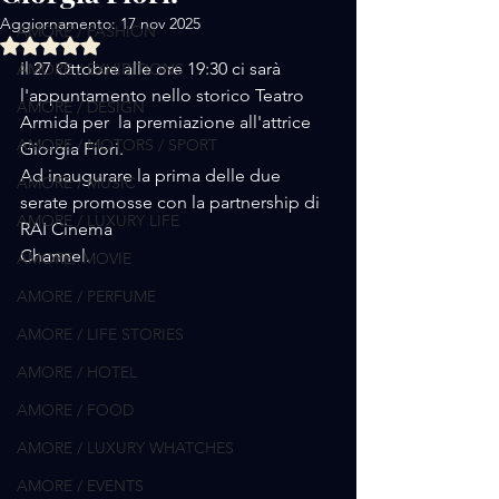
Aggiornamento:
17 nov 2025
AMORE / FASHION
Valutazione NaN stelle su 5.
Il 27 Ottobre alle ore 19:30 ci sarà 
AMORE / EXHIBITIONS
l'appuntamento nello storico Teatro 
AMORE / DESIGN
Armida per  la premiazione all'attrice 
AMORE / MOTORS / SPORT
Giorgia Fiori.
Ad inaugurare la prima delle due 
AMORE / MUSIC
serate promosse con la partnership di 
AMORE / LUXURY LIFE
RAI Cinema
Channel.
AMORE/ MOVIE
AMORE / PERFUME
AMORE / LIFE STORIES
AMORE / HOTEL
AMORE / FOOD
AMORE / LUXURY WHATCHES
AMORE / EVENTS