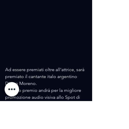
Ad essere premiati oltre all'attrice, sarà 
premiato il cantante italo argentino 
Diego Moreno.
Un altro premio andrà per la migliore 
promozione audio visiva allo Spot di 
"Unavi", presieduta  da Paola Redaelli, 
con la voce di Luca Ward; associazione 
che si batte per la tutela delle vittime e 
dei familiari vittime di violenza.     