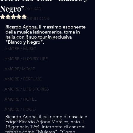
Negro”
AMORE / FASHION
Valutazione NaN stelle su 5.
AMORE / EXHIBITIONS
Ricardo Arjona, il massimo esponente 
AMORE / DESIGN
della musica latinoamerica, torna in 
Italia con il suo tour in esclusiva 
AMORE / MOTORS / SPORT
“Blanco y Negro”.
AMORE / MUSIC
AMORE / LUXURY LIFE
AMORE/ MOVIE
AMORE / PERFUME
AMORE / LIFE STORIES
AMORE / HOTEL
AMORE / FOOD
Ricardo Arjona, il cui nome di nascita è 
AMORE / LUXURY WHATCHES
Édgar Ricardo Arjona Morales, nato il 
19 gennaio 1964, interprete di canzoni 
AMORE / EVENTS
famose come “Mujeres”, “Como 