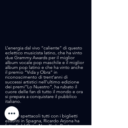
L’energia dal vivo “caliente” di questo 
eclettico musicista latino, che ha vinto 
due Grammy Awards per il miglior 
album vocale pop maschile e il miglior 
album pop latino e che ha vinto anche 
il premio “Vida y Obra” in 
riconoscimento di trent’anni di 
successi artistici nell’ultimo edizione 
dei premi”Lo Nuestro”, ha rubato il 
cuore delle fan di tutto il mondo e ora 
si prepara a conquistare il pubblico 
italiano.
Con 19 spettacoli tutti con i biglietti 
esauriti in Spagna, Ricardo Arjona ha 
fatto Sold Out a New York, Boston, 