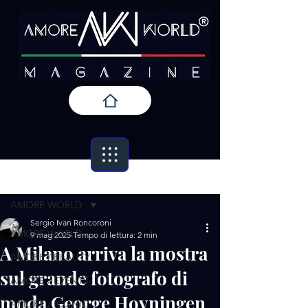
Post
AMORE WORLD
Sergio Ivan Roncoroni
AMORE WORLD
9 mag 2025
Tempo di lettura: 2 min
A Milano arriva la mostra
AMORE / BEAUTY
sul grande fotografo di
AMORE / EVENTS
moda George Hoyningen
AMORE / ICONIC