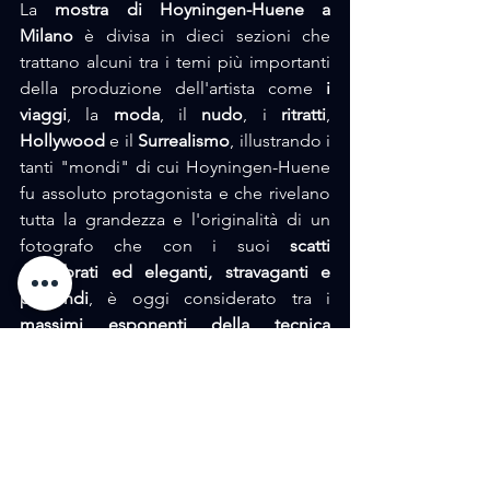
La 
mostra di Hoyningen-Huene a 
Milano
 è divisa in dieci sezioni che 
trattano alcuni tra i temi più importanti 
della produzione dell'artista come 
i 
viaggi
, la 
moda
, il 
nudo
, i 
ritratti
, 
Hollywood
 e il 
Surrealismo
, illustrando i 
tanti "mondi" di cui Hoyningen-Huene 
fu assoluto protagonista e che rivelano 
tutta la grandezza e l'originalità di un 
fotografo che con i suoi 
scatti 
equilibrati ed eleganti, stravaganti e 
profondi
, è oggi considerato tra i 
massimi esponenti della tecnica 
fotografica
.