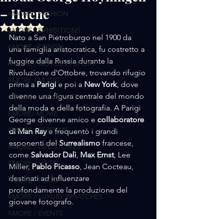
– Huene
AMORE / FASHION
Valutazione NaN stelle su 5.
AMORE / EXHIBITIONS
Nato a San Pietroburgo nel 1900 da 
AMORE / DESIGN
una famiglia aristocratica, fu costretto a 
fuggire dalla Russia durante la 
AMORE / MOTORS / SPORT
Rivoluzione d'Ottobre, trovando rifugio 
AMORE / MUSIC
prima a 
Parigi
 e poi a 
New York
, dove 
divenne una figura centrale del mondo 
AMORE / LUXURY LIFE
della moda e della fotografia. A Parigi 
AMORE/ MOVIE
George divenne amico e 
collaboratore 
AMORE / PERFUME
di Man Ray
 e frequentò i grandi 
esponenti del 
Surrealismo
 francese, 
AMORE / LIFE STORIES
come 
Salvador Dalì
, 
Max Ernst
, Lee 
AMORE / HOTEL
Miller, 
Pablo Picasso
, Jean Cocteau, 
destinati ad influenzare 
AMORE / FOOD
profondamente la produzione del 
AMORE / LUXURY WHATCHES
giovane fotografo.
AMORE / EVENTS