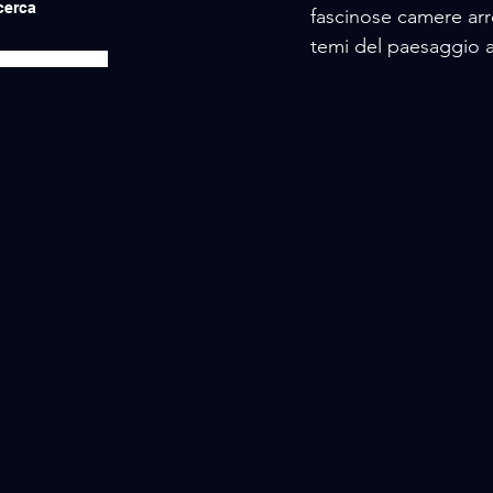
icerca
fascinose camere arr
temi del paesaggio ar