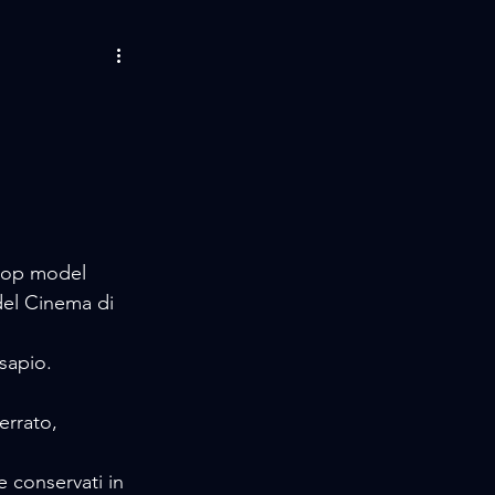
AMORE / MUSIC
LIFE STORIES
 / EVENTS
 top model 
 del Cinema di 
sapio.
rrato, 
 conservati in 