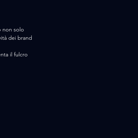
o non solo 
vità dei brand 
ta il fulcro 