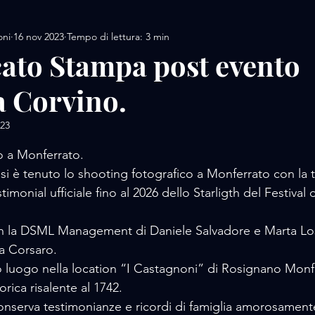
oni
16 nov 2023
Tempo di lettura: 3 min
AMORE / DESIGN
AMORE / MOTORS / SPORT
to Stampa post evento
a Corvino.
AMORE/ MOVIE
AMORE / PERFUME
AMORE / 
023
lle su 5.
 / FOOD
AMORE / LUXURY WHATCHES
AMORE
o a Monferrato.
si è tenuto lo shooting fotografico a Monferrato con la
imonial ufficiale fino al 2026 dello Starligth del Festival
on la DSML Management di Daniele Salvadore e Marta Lo
la Corsaro. 
 luogo nella location “I Castagnoni” di Rosignano Monfe
rica risalente al 1742.
conserva testimonianze e ricordi di famiglia amorosamente