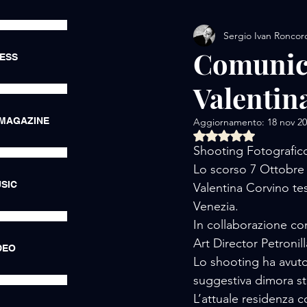
Sergio Ivan Roncor
AMORE / EXHIBITIONS
Comunica
RESS
Valentin
AMORE / LUXURY LIFE
 MAGAZINE
Aggiornamento:
18 nov 2
Valutazione NaN ste
AMORE / HOTEL
AMORE
Shooting Fotografic
Lo scorso 7 Ottobre 
SIC
Valentina Corvino test
Venezia.
In collaborazione c
Art Director Petronil
DEO
Lo shooting ha avuto
suggestiva dimora sto
L’attuale residenza 