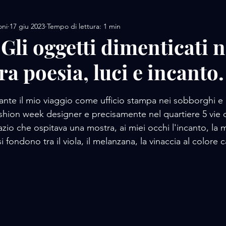
oni
17 giu 2023
Tempo di lettura: 1 min
AMORE / DESIGN
AMORE / MOTORS / SPORT
Gli oggetti dimenticati n
ra poesia, luci e incanto.
AMORE/ MOVIE
AMORE / PERFUME
AMORE / 
lle su 5.
rante il mio viaggio come ufficio stampa nei sobborghi e 
 / FOOD
AMORE / LUXURY WHATCHES
AMORE
ashion week designer e precisamente nel quartiere 5 vie 
azio che ospitava una mostra, ai miei occhi l'incanto, la m
si fondono tra il viola, il melanzana, la vinaccia al colore c