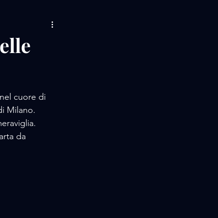
AMORE / MUSIC
elle
LIFE STORIES
nel cuore di 
 / EVENTS
di Milano.
eraviglia.
arta da 