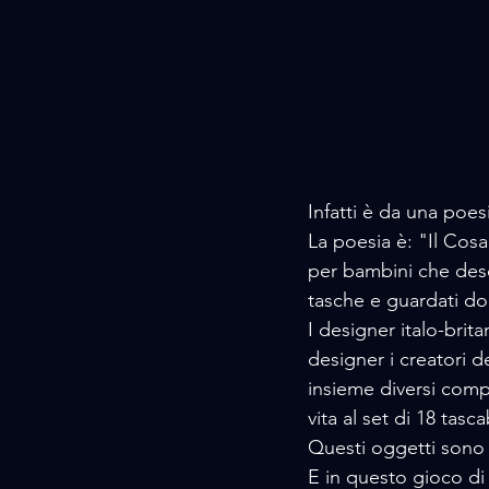
Infatti è da una poe
La poesia è: "Il Cosa
per bambini che descr
tasche e guardati do
I designer italo-bri
designer i creatori 
insieme diversi comp
vita al set di 18 tascab
Questi oggetti sono 
E in questo gioco di l