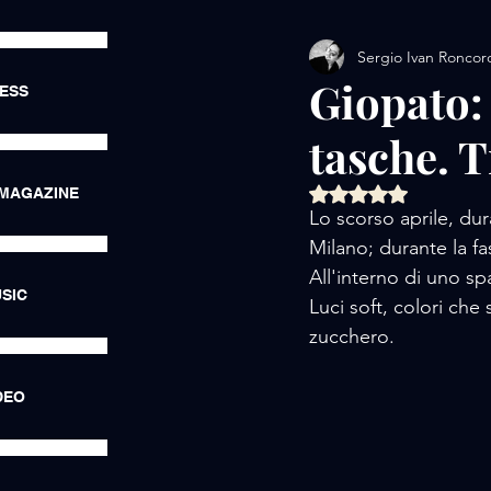
Sergio Ivan Roncor
AMORE / EXHIBITIONS
Giopato: 
RESS
tasche. T
AMORE / LUXURY LIFE
Valutazione NaN ste
 MAGAZINE
Lo scorso aprile, du
AMORE / HOTEL
AMORE
Milano; durante la f
All'interno di uno sp
SIC
Luci soft, colori che 
zucchero.
DEO