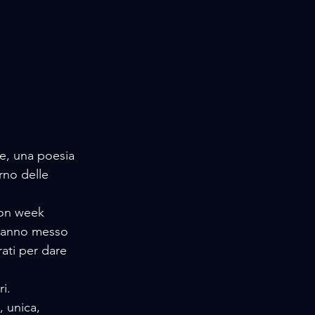
re, una poesia 
rno delle 
ion week 
 hanno messo 
ati per dare 
i.
, unica, 