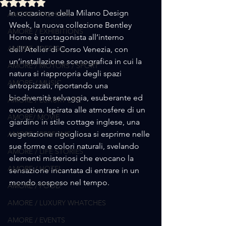
Valutazione NaN stelle su 5.
In occasione della Milano Design 
AMORE / FASHION
Week, la nuova collezione Bentley 
AMORE / EXHIBITIONS
Home è protagonista all’interno 
AMORE / DESIGN
dell’Atelier di Corso Venezia, con 
un’installazione scenografica in cui la 
AMORE / MOTORS / SPORT
natura si riappropria degli spazi 
AMORE / MUSIC
antropizzati, riportando una 
biodiversità selvaggia, esuberante ed 
AMORE / LUXURY LIFE
evocativa. Ispirata alle atmosfere di un 
AMORE/ MOVIE
giardino in stile cottage inglese, una 
vegetazione rigogliosa si esprime nelle 
AMORE / PERFUME
sue forme e colori naturali, svelando 
AMORE / LIFE STORIES
elementi misteriosi che evocano la 
AMORE / HOTEL
sensazione incantata di entrare in un 
mondo sospeso nel tempo. 
AMORE / FOOD
AMORE / LUXURY WHATCHES
AMORE / EVENTS