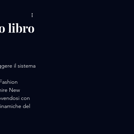
AMORE / MUSIC
o libro
LIFE STORIES
 / EVENTS
gere il sistema 
Fashion 
shire New 
ovendosi con 
dinamiche del 