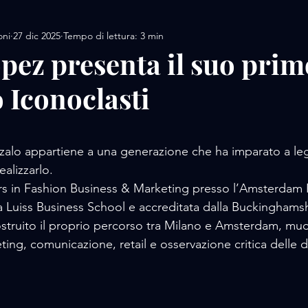
oni
27 dic 2025
Tempo di lettura: 3 min
AMORE / DESIGN
AMORE / MOTORS / SPORT
pez presenta il suo prim
o Iconoclasti
AMORE/ MOVIE
AMORE / PERFUME
AMORE / 
lle su 5.
 / FOOD
AMORE / LUXURY WHATCHES
AMORE
alo appartiene a una generazione che ha imparato a leg
ealizzarlo. 
s in Fashion Business & Marketing presso l’Amsterdam 
lla Luiss Business School e accreditata dalla Buckingham
costruito il proprio percorso tra Milano e Amsterdam, mu
ting, comunicazione, retail e osservazione critica delle 