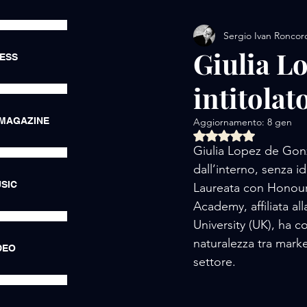
Sergio Ivan Roncor
AMORE / EXHIBITIONS
Giulia Lo
RESS
intitolat
AMORE / LUXURY LIFE
 MAGAZINE
Aggiornamento:
8 gen
Valutazione NaN ste
AMORE / HOTEL
AMORE
Giulia Lopez de Gonz
dall’interno, senza id
SIC
Laureata con Honour
Academy, affiliata a
University (UK), ha 
naturalezza tra marke
DEO
settore.