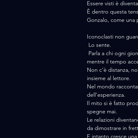
Essere visti è divent
È dentro questa tens
Gonzalo, come una pa
Iconoclasti non guard
 Lo sente.
 Parla a chi ogni giorno cerca di costruire qualcosa  un’identità, un progetto, una direzione  
mentre il tempo accel
Non c’è distanza, no
insieme al lettore.
Nel mondo raccontat
dell’esperienza. 
Il mito si è fatto pr
spegne mai. 
Le relazioni diventan
da dimostrare in frett
E intanto cresce una 