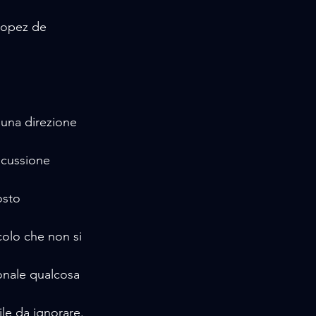
Lopez de 
scussione 
osto 
colo che non si 
sonale qualcosa 
ile da ignorare.