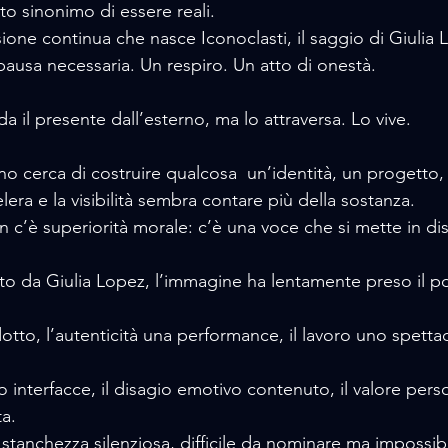
ato sinonimo di essere reali. 
ione continua che nasce Iconoclasti, il saggio di Giulia 
usa necessaria. Un respiro. Un atto di onestà.
a il presente dall’esterno, ma lo attraversa. Lo vive.
era e la visibilità sembra contare più della sostanza. 
n c’è superiorità morale: c’è una voce che si mette in di
o da Giulia Lopez, l’immagine ha lentamente preso il p
odotto, l’autenticità una performance, il lavoro uno spetta
o interfacce, il disagio emotivo contenuto, il valore per
a. 
stanchezza silenziosa, difficile da nominare ma impossib