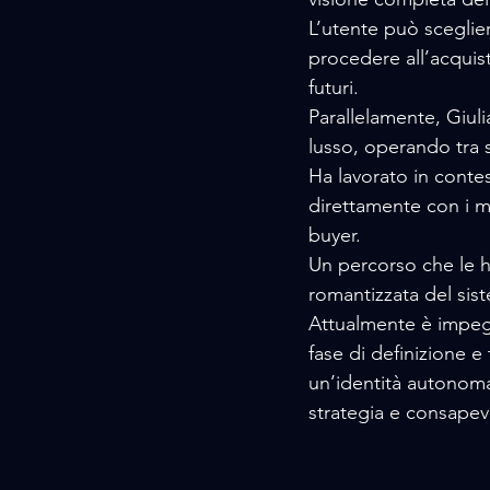
L’utente può scegliere
procedere all’acquis
futuri.
Parallelamente, Giul
lusso, operando tra 
Ha lavorato in conte
direttamente con i me
buyer. 
Un percorso che le h
romantizzata del sist
Attualmente è impegn
fase di definizione e
un’identità autonoma
strategia e consapevo