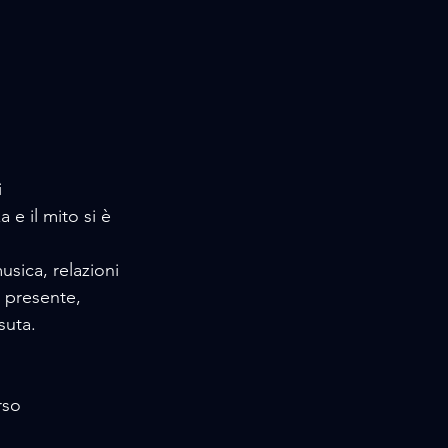
 
e il mito si è 
sica, relazioni 
l presente, 
suta.
rso 