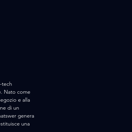
-tech 
te. Nato come 
negozio e alla 
ne di un 
hatswer genera 
stituisce una 