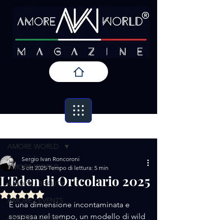
Post
AMORE WORLD
Sergio Ivan Roncoroni
AMORE WORLD
5 ott 2025
Tempo di lettura: 5 min
L'Eden di Ortcolario 2025
AMORE / BEAUTY
Valutazione NaN stelle su 5.
AMORE / EVENTS
È una dimensione incontaminata e 
sospesa nel tempo, un modello di wild 
AMORE / ICONIC