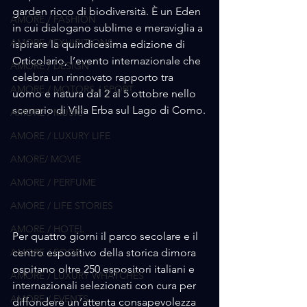
garden ricco di biodiversità. È un Eden 
AMORE / FASHION
in cui dialogano sublime e meraviglia a 
AMORE / EXHIBITIONS
ispirare la quindicesima edizione di 
Orticolario, l’evento internazionale che 
AMORE / DESIGN
celebra un rinnovato rapporto tra 
AMORE / MOTORS / SPORT
uomo e natura dal 2 al 5 ottobre nello 
scenario di Villa Erba sul Lago di Como.
AMORE / MUSIC
AMORE / LUXURY LIFE
AMORE/ MOVIE
AMORE / PERFUME
AMORE / LIFE STORIES
AMORE / HOTEL
Per quattro giorni il parco secolare e il 
centro espositivo della storica dimora 
AMORE / FOOD
ospitano oltre 250 espositori italiani e 
AMORE / LUXURY WHATCHES
internazionali selezionati con cura per 
AMORE / EVENTS
diffondere un’attenta consapevolezza 