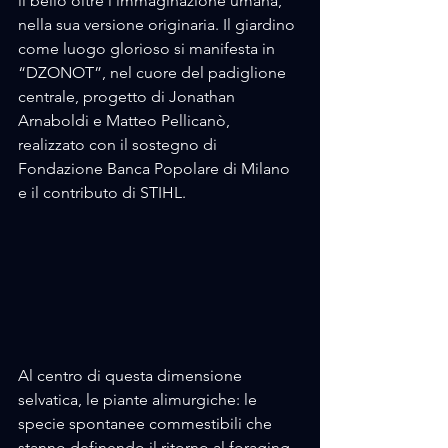
il bello oltre l’immaginazione umana, 
nella sua versione originaria. Il giardino 
come luogo glorioso si manifesta in 
“DZONOT”, nel cuore del padiglione 
centrale, progetto di Jonathan 
Arnaboldi e Matteo Pellicanò, 
realizzato con il sostegno di 
Fondazione Banca Popolare di Milano 
e il contributo di STIHL.
Al centro di questa dimensione 
selvatica, le piante alimurgiche: le 
specie spontanee commestibili che 
stanno definendo il ritorno al foraging. 