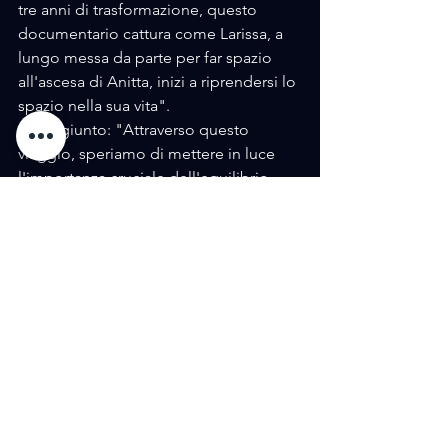
tre anni di trasformazione, questo 
documentario cattura come Larissa, a 
lungo messa da parte per far spazio 
all'ascesa di Anitta, inizi a riprendersi lo 
spazio nella sua vita".
Ha aggiunto: "Attraverso questo 
viaggio, speriamo di mettere in luce 
l'importanza cruciale dell'equilibrio 
nella vita di una persona, la necessità di 
ascoltarci, di guardare dentro di noi e 
di riconoscere che, anche in casi come 
il suo, in cui tutto appare perfetto in 
superficie, c'è spesso una parte di noi 
che chiede silenziosamente aiuto".
https://youtu.be/dsQXb1ybhY4?
si=oULbP2iZxbC0OkQ8