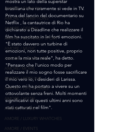
mostra un lato della superstar 
AMORE / FASHION
brasiliana che raramente si vede in TV. 
Prima del lancio del documentario su 
AMORE / EXHIBITIONS
Netflix , la cantautrice di Rio ha 
AMORE / DESIGN
dichiarato a Deadline che realizzare il 
film ha suscitato in lei forti emozioni.
AMORE / MOTORS / SPORT
"È stato davvero un turbine di 
AMORE / MUSIC
emozioni, non tutte positive, proprio 
come la mia vita reale", ha detto. 
AMORE / LUXURY LIFE
"Pensavo che l'unico modo per 
AMORE/ MOVIE
realizzare il mio sogno fosse sacrificare 
AMORE / PERFUME
il mio vero io, i desideri di Larissa. 
Questo mi ha portato a vivere su un 
AMORE / LIFE STORIES
ottovolante senza freni. Molti momenti 
AMORE / HOTEL
significativi di questi ultimi anni sono 
stati catturati nel film".
AMORE / FOOD
AMORE / LUXURY WHATCHES
AMORE / EVENTS