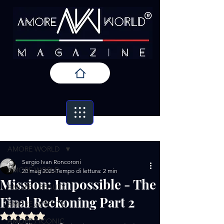
Post
AMORE WORLD
Sergio Ivan Roncoroni
AMORE WORLD
20 mag 2025
Tempo di lettura: 2 min
Mission: Impossible - The
AMORE / BEAUTY
Final Reckoning Part 2
AMORE / EVENTS
Valutazione NaN stelle su 5.
AMORE / ICONIC