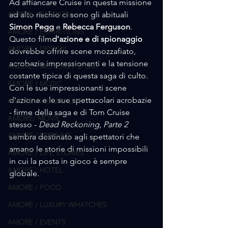
Ad affiancare Cruise in questa missione 
AMORE / FASHION
ad alto rischio ci sono gli abituali 
Simon Pegg
 e 
Rebecca Ferguson
. 
AMORE / EXHIBITIONS
Questo film
d'azione e di spionaggio
AMORE / DESIGN
dovrebbe offrire scene mozzafiato, 
acrobazie impressionanti e la tensione 
AMORE / MOTORS / SPORT
costante tipica di questa saga di culto.
AMORE / MUSIC
Con le sue impressionanti scene 
d'azione e le sue spettacolari acrobazie 
AMORE / LUXURY LIFE
- firme della saga e di Tom Cruise 
AMORE/ MOVIE
stesso - 
Dead Reckoning, Parte 2
AMORE / PERFUME
sembra destinato agli spettatori che 
amano le storie di missioni impossibili 
AMORE / LIFE STORIES
in cui la posta in gioco è sempre 
AMORE / HOTEL
globale. 
AMORE / FOOD
AMORE / LUXURY WHATCHES
AMORE / EVENTS