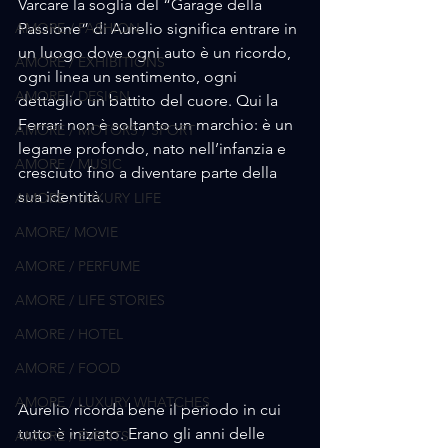
Varcare la soglia del “Garage della 
AMORE / FASHION
Passione” di Aurelio significa entrare in 
un luogo dove ogni auto è un ricordo, 
AMORE / EXHIBITIONS
ogni linea un sentimento, ogni 
AMORE / DESIGN
dettaglio un battito del cuore. Qui la 
Ferrari non è soltanto un marchio: è un 
AMORE / MOTORS / SPORT
legame profondo, nato nell’infanzia e 
AMORE / MUSIC
cresciuto fino a diventare parte della 
sua identità.
AMORE / LUXURY LIFE
AMORE/ MOVIE
AMORE / PERFUME
AMORE / LIFE STORIES
AMORE / HOTEL
AMORE / FOOD
AMORE / LUXURY WHATCHES
Aurelio ricorda bene il periodo in cui 
tutto è iniziato. Erano gli anni delle 
AMORE / EVENTS