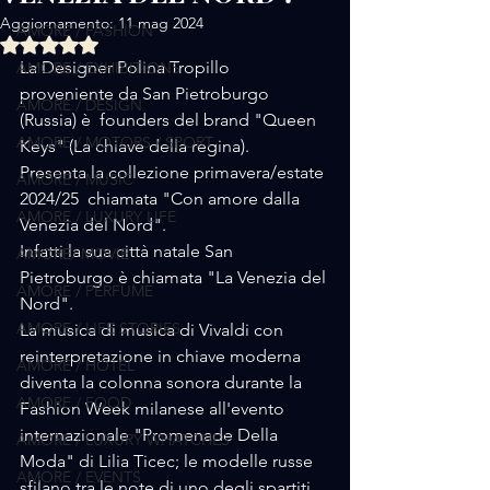
Aggiornamento:
11 mag 2024
AMORE / FASHION
Valutazione NaN stelle su 5.
La Designer Polina Tropillo 
AMORE / EXHIBITIONS
proveniente da San Pietroburgo 
AMORE / DESIGN
(Russia) è  founders del brand "Queen 
AMORE / MOTORS / SPORT
Keys" (La chiave della regina).
Presenta la collezione primavera/estate 
AMORE / MUSIC
2024/25  chiamata "Con amore dalla 
AMORE / LUXURY LIFE
Venezia del Nord".
Infatti la sua città natale San 
AMORE/ MOVIE
Pietroburgo è chiamata "La Venezia del 
AMORE / PERFUME
Nord".
AMORE / LIFE STORIES
La musica di musica di Vivaldi con 
reinterpretazione in chiave moderna 
AMORE / HOTEL
diventa la colonna sonora durante la 
AMORE / FOOD
Fashion Week milanese all'evento 
internazionale "Promenade Della 
AMORE / LUXURY WHATCHES
Moda" di Lilia Ticec; le modelle russe 
AMORE / EVENTS
sfilano tra le note di uno degli spartiti 