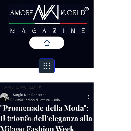
Post
AMORE WORLD
Sergio Ivan Roncoroni
AMORE WORLD
19 mar
Tempo di lettura: 2 min
"Promenade della Moda":
AMORE / BEAUTY
Il trionfo dell’eleganza alla
AMORE / EVENTS
Milano Fashion Week
AMORE / ICONIC