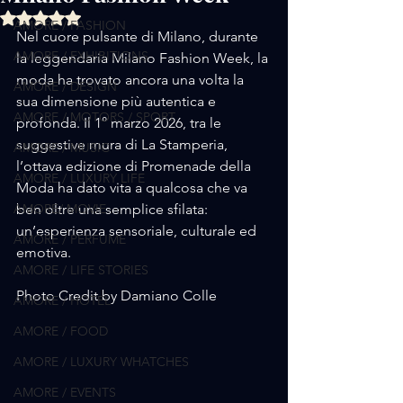
Valutazione NaN stelle su 5.
AMORE / FASHION
Nel cuore pulsante di Milano, durante 
AMORE / EXHIBITIONS
la leggendaria Milano Fashion Week, la 
moda ha trovato ancora una volta la 
AMORE / DESIGN
sua dimensione più autentica e 
AMORE / MOTORS / SPORT
profonda. Il 1° marzo 2026, tra le 
suggestive mura di La Stamperia, 
AMORE / MUSIC
l’ottava edizione di Promenade della 
AMORE / LUXURY LIFE
Moda ha dato vita a qualcosa che va 
AMORE/ MOVIE
ben oltre una semplice sfilata: 
un’esperienza sensoriale, culturale ed 
AMORE / PERFUME
emotiva.
AMORE / LIFE STORIES
Photo Credit by Damiano Colle
AMORE / HOTEL
AMORE / FOOD
AMORE / LUXURY WHATCHES
AMORE / EVENTS