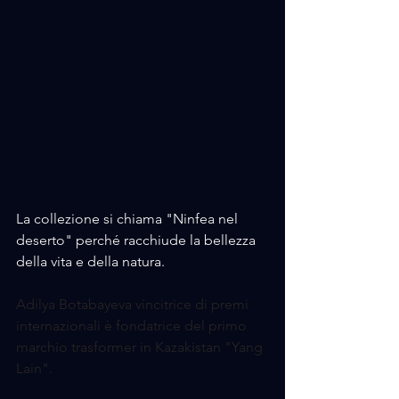
La collezione si chiama "Ninfea nel 
deserto" perché racchiude la bellezza 
della vita e della natura.
Adilya Botabayeva vincitrice di premi 
internazionali è fondatrice del primo 
marchio trasformer in
 Kazakistan "Yang 
Lain".