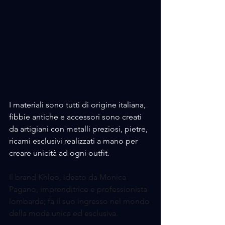
I materiali sono tutti di origine italiana, 
fibbie antiche e accessori sono creati 
da artigiani con metalli preziosi, pietre, 
ricami esclusivi realizzati a mano per 
creare unicità ad ogni outfit.
Il brand Khleo, ideato da Monica 
Pagano, imprenditrice e professionista 
lombarda; fa il suo ingresso nel mondo 
della moda unica ed esclusiva.