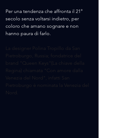
Per una tendenza che affronta il 21° 
secolo senza voltarsi indietro, per 
coloro che amano sognare e non 
hanno paura di farlo.
La designer Polina Tropillo da San 
Pietroburgo, Russia; fondatrice del 
brand "Qu
een Keys"(La chiave della 
Regina) chiamata "Con amore dalla 
Venezia del Nord", infatti San 
Pietroburgo è nominata la Venezia del 
Nord.