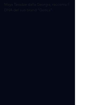
Maya Tavadze dalla Georgia, racconta il 
DNA del suo brand "Gotica".