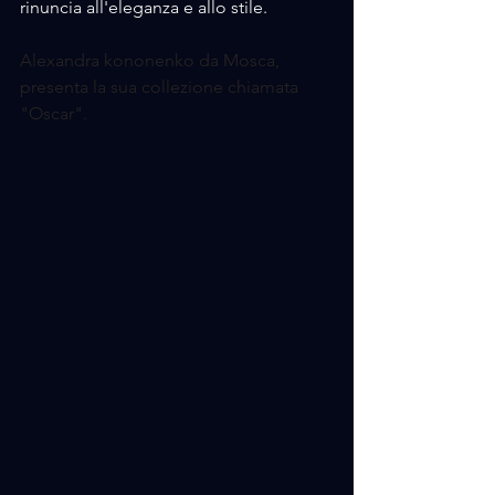
rinuncia all'eleganza e allo stile.
Alexandra kononenko da Mosca, 
presenta la sua collezione chiamata 
"Oscar".