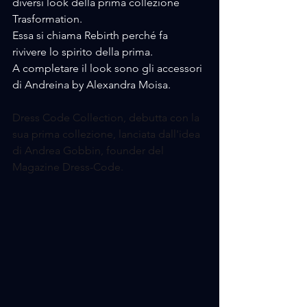
diversi look della prima collezione 
Trasformation.
Essa si chiama Rebirth perché fa 
rivivere lo spirito della prima.
A completare il look sono gli accessori 
di Andreina by Alexandra Moisa. 
Dress Code Collection, debutta con la 
sua prima collezione, lanciata dall'idea 
di Andrea Gobbin, founder del 
Magazine Dress-Code.