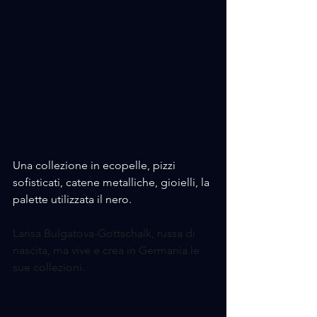
Una collezione in ecopelle, pizzi 
sofisticati, catene metalliche, gioielli, la 
palette utilizzata il nero.
Larisa Bulgatova-Gottschalk, russa di 
nascita, ma vive e crea in Germania le 
sue collezioni.