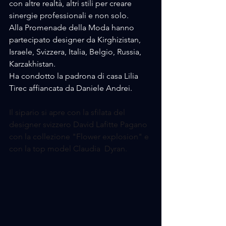
con altre realtà, altri stili per creare 
sinergie professionali e non solo.  
Alla Promenade della Moda hanno 
partecipato designer da Kirghizistan, 
Israele, Svizzera, Italia, Belgio, Russia, 
Karzakhistan.    
Ha condotto la padrona di casa Lilia 
Tirec affiancata da Daniele Andrei.
Il sipario si apre con la sfilata del 
designer svizzero David Lafitte Pagano 
con la collezione "Flower explosion" e 
con la top model Claudia  Dyran.