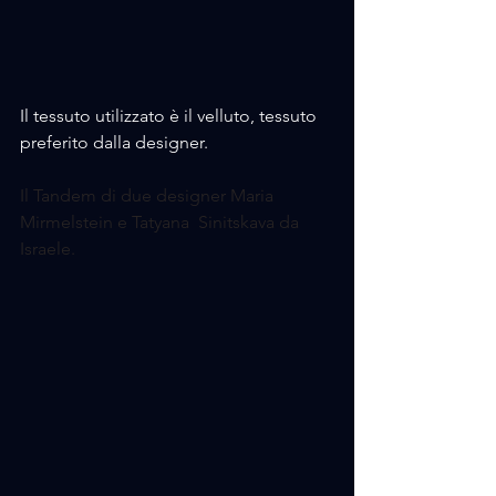
Il tessuto utilizzato è il velluto, tessuto 
preferito dalla designer.
Il Tandem di due designer Maria 
Mirmelstein
 e Tatyana  Sinitskava da 
Israele.