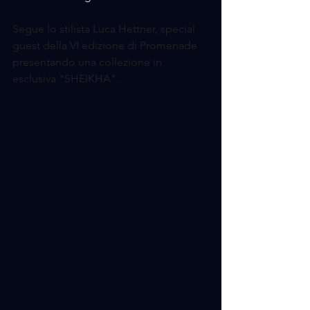
Segue lo stilista Luca Hettner, special 
guest della VI edizione di Promenade 
presentando una collezione in 
esclusiva "SHEIKHA".