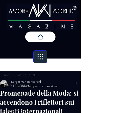
Post
AMORE WORLD
Sergio Ivan Roncoroni
AMORE WORLD
19 mar 2024
Tempo di lettura: 4 min
Promenade della Moda: si
AMORE / BEAUTY
accendono i riflettori sui
AMORE / EVENTS
talenti internazionali.
AMORE / ICONIC