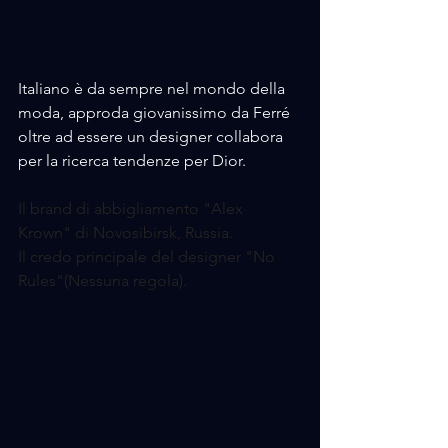
Italiano è da sempre nel mondo della 
moda, approda giovanissimo da Ferré 
oltre ad essere un designer collabora 
per la ricerca tendenze per Dior.
Il brand di abbigliamento "Alex 
Krown" di Novosibirsk, Russia.
Il credo principale del designer "No 
Rules"(Nessuna regola).