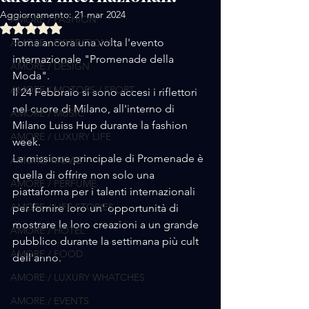
Aggiornamento:
21 mar 2024
AMORE / FASHION
Valutazione NaN stelle su 5.
Torna ancora una volta l'evento 
AMORE / EXHIBITIONS
internazionale "Promenade della 
AMORE / DESIGN
Moda".
AMORE / MOTORS / SPORT
Il 24 Febbraio si sono accesi i riflettori 
nel cuore di Milano, all'interno di 
AMORE / MUSIC
Milano Luiss Hup durante la fashion 
AMORE / LUXURY LIFE
week.
La missione principale di Promenade è 
AMORE/ MOVIE
quella di offrire non solo una 
AMORE / PERFUME
piattaforma per i talenti internazionali 
AMORE / LIFE STORIES
per fornire loro un' opportunità di 
mostrare le loro creazioni a un grande 
AMORE / HOTEL
pubblico durante la settimana più cult 
AMORE / FOOD
dell'anno.
AMORE / LUXURY WHATCHES
AMORE / EVENTS