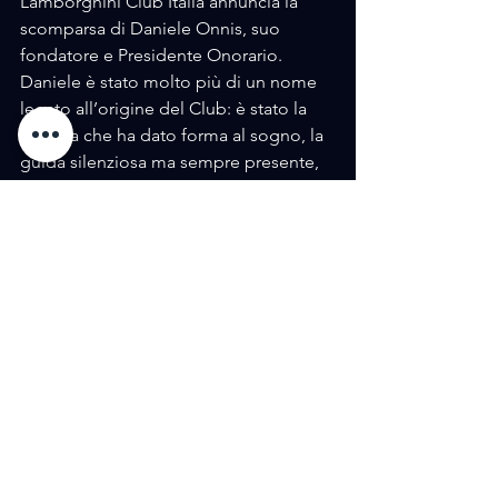
Lamborghini Club Italia annuncia la 
scomparsa di Daniele Onnis, suo 
fondatore e Presidente Onorario. 
Daniele è stato molto più di un nome 
legato all’origine del Club: è stato la 
scintilla che ha dato forma al sogno, la 
guida silenziosa ma sempre presente, 
la forza gentile che ha nutrito lo spirito 
del gruppo per anni. 
La sua visione ha ispirato generazioni 
di soci; la sua umanità ha creato ponti, 
amicizie, ricordi; la sua passione ha 
acceso una fiamma che oggi arde più 
forte che mai.