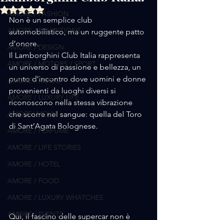
Valutazione NaN stelle su 5.
AMORE / FASHION
Non è un semplice club 
AMORE / EXHIBITIONS
automobilistico, ma un ruggente patto 
d’onore. 
AMORE / DESIGN
Il Lamborghini Club Italia rappresenta 
AMORE / MOTORS / SPORT
un universo di passione e bellezza, un 
punto d’incontro dove uomini e donne 
AMORE / MUSIC
provenienti da luoghi diversi si 
AMORE / LUXURY LIFE
riconoscono nella stessa vibrazione 
AMORE/ MOVIE
che scorre nel sangue: quella del Toro 
di Sant’Agata Bolognese. 
AMORE / PERFUME
AMORE / LIFE STORIES
AMORE / HOTEL
AMORE / FOOD
AMORE / LUXURY WHATCHES
AMORE / EVENTS
Qui, il fascino delle supercar non è 