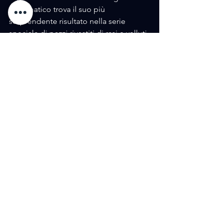
e cromatico trova il suo più 
sorprendente risultato nella serie 
speciale di pezzi rivestiti di rasi e velluti 
interamente ricamati a mano.
Tag:
Press
Milano
Design
ArmaniCasa
AMORE / DESIGN
AMORE / FASHION