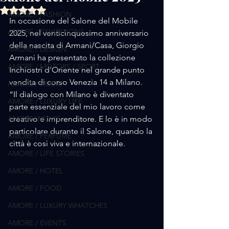
Valutazione NaN stelle su 5.
AMORE / FASHION
In occasione del Salone del Mobile 
AMORE / EXHIBITIONS
2025, nel venticinquesimo anniversario 
della nascita di Armani/Casa, Giorgio 
AMORE / DESIGN
Armani ha presentato la collezione 
AMORE / MOTORS / SPORT
Inchiostri d’Oriente nel grande punto 
vendita di corso Venezia 14 a Milano.
AMORE / MUSIC
“Il dialogo con Milano è diventato 
AMORE / LUXURY LIFE
parte essenziale del mio lavoro come 
AMORE/ MOVIE
creativo e imprenditore. E lo è in modo 
particolare durante il Salone, quando la 
AMORE / PERFUME
città è così viva e internazionale. 
AMORE / LIFE STORIES
AMORE / HOTEL
AMORE / FOOD
AMORE / LUXURY WHATCHES
AMORE / EVENTS