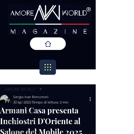
Post
AMORE WORLD
Sergio Ivan Roncoroni
AMORE WORLD
30 apr 2025
Tempo di lettura: 2 min
Armani Casa presenta
AMORE / BEAUTY
Inchiostri D'Oriente al
AMORE / EVENTS
Salone del Mobile 2025
AMORE / ICONIC