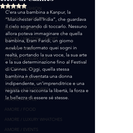
Valutazione NaN stelle su 5.
AMORE / FASHION
C’era una bambina a Kanpur, la 
AMORE / EXHIBITIONS
“Manchester dell’India”, che guardava 
il cielo sognando di toccarlo. Nessuno 
AMORE / DESIGN
allora poteva immaginare che quella 
AMORE / MOTORS / SPORT
bambina, Eram Faridi, un giorno 
avrebbe trasformato quei sogni in 
AMORE / MUSIC
realtà, portando la sua voce, la sua arte 
AMORE / LUXURY LIFE
e la sua determinazione fino al Festival 
AMORE/ MOVIE
di Cannes. Oggi, quella stessa 
bambina è diventata una donna 
AMORE / PERFUME
indipendente, un’imprenditrice e una 
AMORE / LIFE STORIES
regista che racconta la libertà, la forza e 
la bellezza di essere sé stesse.
AMORE / HOTEL
AMORE / FOOD
AMORE / LUXURY WHATCHES
AMORE / EVENTS