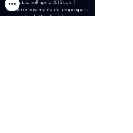
completata nell’aprile 2015 con il 
radicale rinnovamento dei propri spazi: 
un progetto da 50 milioni di euro 
sostenuto dai soci fondatori, frutto di 5 
anni di lavori di rifunzionalizzazione, 
restauro e 
messa in sicurezza dell’edificio 
seicentesco di via Accademia delle 
Scienze. 
Si tratta di un profondo ripensamento 
del Museo che sotto la direzione di 
Christian Greco ha dato corpo a un 
progetto 
scientifico capace di competere con i 
grandi musei internazionali. 
Il percorso museale ricostruisce 
la storia del Museo e delle collezioni, i 