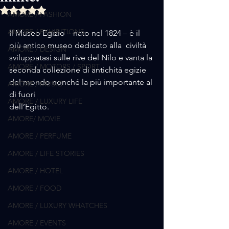
Valutazione NaN stelle su 5.
AMORE / FASHION
AMORE / EXHIBITIONS
Il Museo Egizio – nato nel 1824 – è il 
più antico museo dedicato alla  civiltà 
AMORE / DESIGN
sviluppatasi sulle rive del Nilo e vanta la 
AMORE / MOTORS / SPORT
seconda collezione di antichità egizie 
del mondo nonché la più importante al 
AMORE / MUSIC
di fuori 
AMORE / LUXURY LIFE
dell’Egitto. 
AMORE/ MOVIE
AMORE / PERFUME
AMORE / LIFE STORIES
AMORE / HOTEL
AMORE / FOOD
AMORE / LUXURY WHATCHES
AMORE / EVENTS